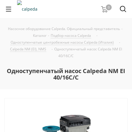
0
Насосное оборудование Calpeda. Официальный представитель
-
Каталог
-
Подбор насоса Calpeda
-
Одноступенчатые центробежные насосы Calpeda (Италия)
-
Calpeda NM (EI), NMS
-
Одноступенчатый насос Calpeda NM EI
40/16C/C
Одноступенчатый насос Calpeda NM EI
40/16C/C