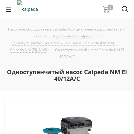
0
Насосное оборудование Calpeda. Официальный представитель
-
Каталог
-
Подбор насоса Calpeda
-
Одноступенчатые центробежные насосы Calpeda (Италия)
-
Calpeda NM (EI), NMS
-
Одноступенчатый насос Calpeda NM EI
40/12A/C
Одноступенчатый насос Calpeda NM EI
40/12A/C