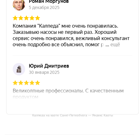
Калпеда на карте Санкт‑Петербурга — Яндекс Карты