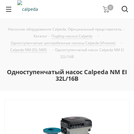
0
Насосное оборудование Calpeda. Официальный представитель
-
Каталог
-
Подбор насоса Calpeda
-
Одноступенчатые центробежные насосы Calpeda (Италия)
-
Calpeda NM (EI), NMS
-
Одноступенчатый насос Calpeda NM EI
32L/16B
Одноступенчатый насос Calpeda NM EI
32L/16B