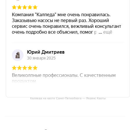
Калпеда на карте Санкт‑Петербурга — Яндекс Карты