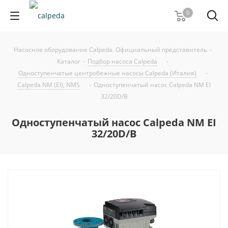
0
Насосное оборудование Calpeda. Официальный представитель
-
Каталог
-
Подбор насоса Calpeda
-
Одноступенчатые центробежные насосы Calpeda (Италия)
-
Calpeda NM (EI), NMS
-
Одноступенчатый насос Calpeda NM EI
32/20D/B
Одноступенчатый насос Calpeda NM EI
32/20D/B