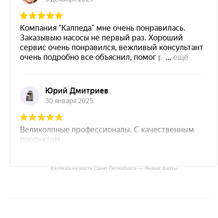
Калпеда на карте Санкт‑Петербурга — Яндекс Карты