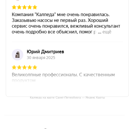
Калпеда на карте Санкт‑Петербурга — Яндекс Карты