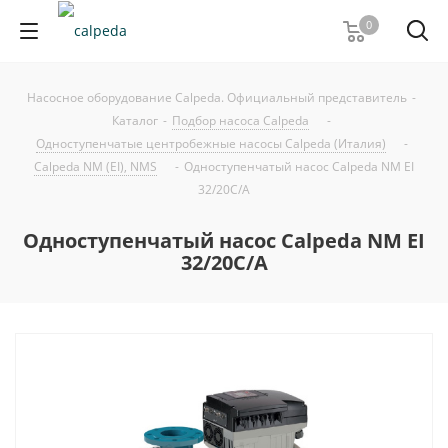
0
Насосное оборудование Calpeda. Официальный представитель
-
Каталог
-
Подбор насоса Calpeda
-
Одноступенчатые центробежные насосы Calpeda (Италия)
-
Calpeda NM (EI), NMS
-
Одноступенчатый насос Calpeda NM EI
32/20C/A
Одноступенчатый насос Calpeda NM EI
32/20C/A