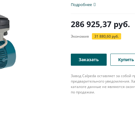
патрубком с...
Подробнее
286 925,37
руб.
Экономия
31 880,60
руб.
Заказать
Купить 
Завод Calpeda оставляет за собой
предварительного уведомления. Ха
каталоге данные не являются око
по продажам.