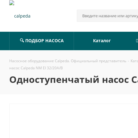
🔍 ПОДБОР НАСОСА
Каталог
Насосное оборудование Calpeda. Официальный представитель
-
Кат
насос Calpeda NM EI 32/20A/B
Одноступенчатый насос Ca