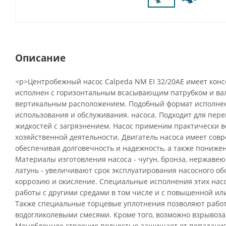
Описание
<p>Центробежный насос Calpeda NM EI 32/20AE имеет кон
исполнен с горизонтальным всасывающим патрубком и вал
вертикальным расположением. Подобный формат исполнен
использования и обслуживания. насоса. Подходит для пере
жидкостей с загрязнением. Насос применим практически во
хозяйственной деятельности. Двигатель насоса имеет сов
обеспечивая долговечность и надежность, а также пониже
Материалы изготовления насоса - чугун, бронза, нержавею
латунь - увеличивают срок эксплуатирования насосного о
коррозию и окисление. Специальные исполнения этих нас
работы с другими средами в том числе и с повышенной ил
Также специальные торцевые уплотнения позволяют рабо
водогликолевыми смесями. Кроме того, возможно взрыво
Моноблочное строение полностью защищает от попадания