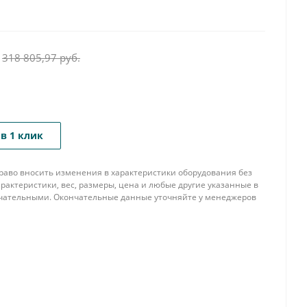
318 805,97
руб.
в 1 клик
 право вносить изменения в характеристики оборудования без
рактеристики, вес, размеры, цена и любые другие указанные в
нчательными. Окончательные данные уточняйте у менеджеров