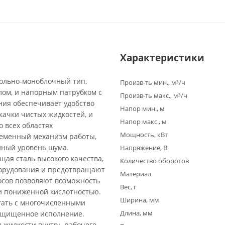
Характеристики
сольно-моноблочный тип,
Произв-ть мин., м³/ч
ом, и напорным патрубком с
Произв-ть макс., м³/ч
ия обеспечивает удобство
Напор мин., м
качки чистых жидкостей, и
Напор макс., м
 всех областях
Мощность, кВт
ременный механизм работы,
нный уровень шума.
Напряжение, В
щая сталь высокого качества,
Количество оборотов
борудования и предотвращают
Материал
осов позволяют возможность
Вес, г
и пониженной кислотностью.
Ширина, мм
тать с многочисленными
Длина, мм
защищенное исполнение.
 жидкости внутрь рабочего