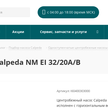
с 04:00 до 18:00 (время МСК)
Акции
Сервис, запчасти и услуги
алог
-
Подбор насоса Calpeda
-
Одноступенчатые центробежные насосы 
lpeda NM EI 32/20A/B
Артикул:
I60400303000
Центробежный насос Calpeda 
исполнен с горизонтальным 