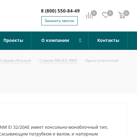
8 (800) 550-84-49
0
0
0
0
Заказать звонок
Проекты
О компании
Контакты
Calpeda (Италия)
-
Calpeda NM (EI), NMS
-
Одноступенчатый
NM EI 32/20AE имеет консольно-моноблочный тип,
всасывающим патрубком и валом, и напорным