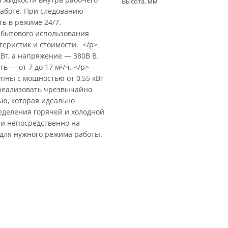
Высота, мм
работе. При следованию
ть в режиме 24/7.
 бытового использования
еристик и стоимости. </p>
Вт, а напряжение — 380В В.
ь — от 7 до 17 м³/ч. </p>
упны с мощностью от 0,55 кВт
 реализовать чрезвычайно
ю, которая идеально
еделения горячей и холодной
и непосредственно на
для нужного режима работы.