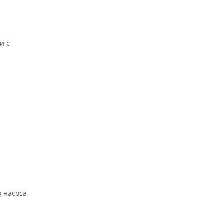
и с
о насоса