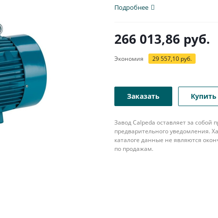
патрубком с...
Подробнее
266 013,86
руб.
Экономия
29 557,10
руб.
Заказать
Купить 
Завод Calpeda оставляет за собой
предварительного уведомления. Ха
каталоге данные не являются око
по продажам.