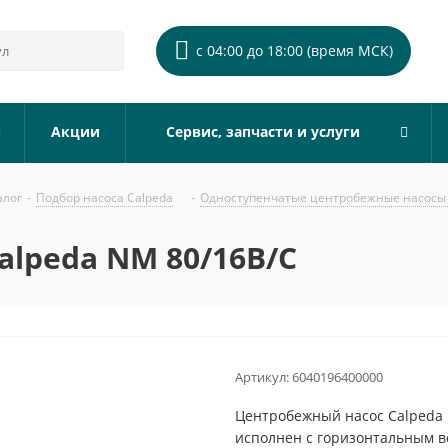
с 04:00 до 18:00 (время МСК)
Акции
Сервис, запчасти и услуги
алог
-
Подбор насоса Calpeda
-
Одноступенчатые центробежные насосы 
alpeda NM 80/16B/C
Артикул:
6040196400000
Центробежный насос Calpeda 
исполнен с горизонтальным 