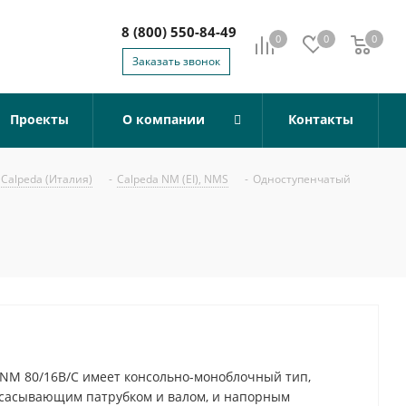
8 (800) 550-84-49
0
0
0
0
Заказать звонок
Проекты
О компании
Контакты
Calpeda (Италия)
-
Calpeda NM (EI), NMS
-
Одноступенчатый
NM 80/16B/C имеет консольно-моноблочный тип,
всасывающим патрубком и валом, и напорным