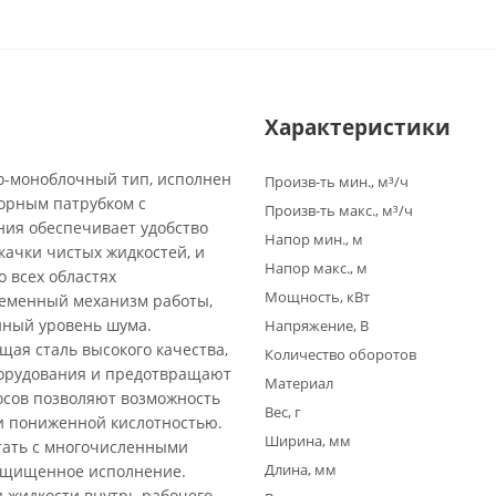
Характеристики
о-моноблочный тип, исполнен
Произв-ть мин., м³/ч
орным патрубком с
Произв-ть макс., м³/ч
ия обеспечивает удобство
Напор мин., м
качки чистых жидкостей, и
Напор макс., м
 всех областях
Мощность, кВт
ременный механизм работы,
нный уровень шума.
Напряжение, В
щая сталь высокого качества,
Количество оборотов
борудования и предотвращают
Материал
осов позволяют возможность
Вес, г
и пониженной кислотностью.
Ширина, мм
тать с многочисленными
Длина, мм
защищенное исполнение.
 жидкости внутрь рабочего