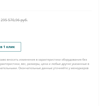
295 570,96
руб.
в 1 клик
 право вносить изменения в характеристики оборудования без
рактеристики, вес, размеры, цена и любые другие указанные в
нчательными. Окончательные данные уточняйте у менеджеров