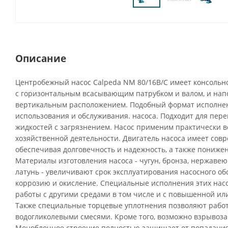
Описание
Центробежный насос Calpeda NM 80/16B/C имеет консольн
с горизонтальным всасывающим патрубком и валом, и нап
вертикальным расположением. Подобный формат исполнен
использования и обслуживания. насоса. Подходит для пере
жидкостей с загрязнением. Насос применим практически во
хозяйственной деятельности. Двигатель насоса имеет сов
обеспечивая долговечность и надежность, а также пониже
Материалы изготовления насоса - чугун, бронза, нержавею
латунь - увеличивают срок эксплуатирования насосного о
коррозию и окисление. Специальные исполнения этих нас
работы с другими средами в том числе и с повышенной ил
Также специальные торцевые уплотнения позволяют рабо
водогликолевыми смесями. Кроме того, возможно взрыво
Моноблочное строение полностью защищает от попадания