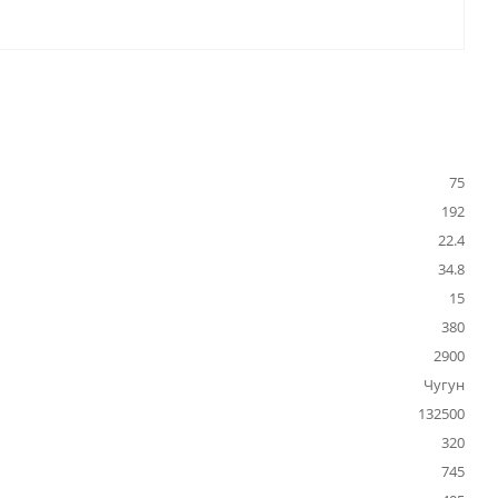
75
192
22.4
34.8
15
380
2900
Чугун
132500
320
745