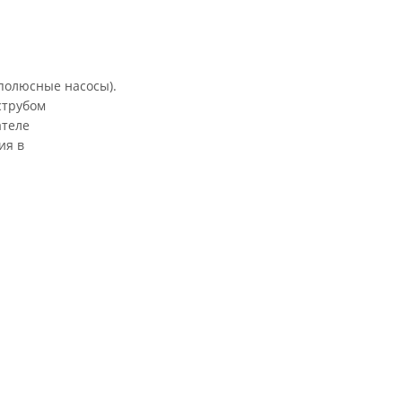
 полюсные насосы).
струбом
ателе
ия в