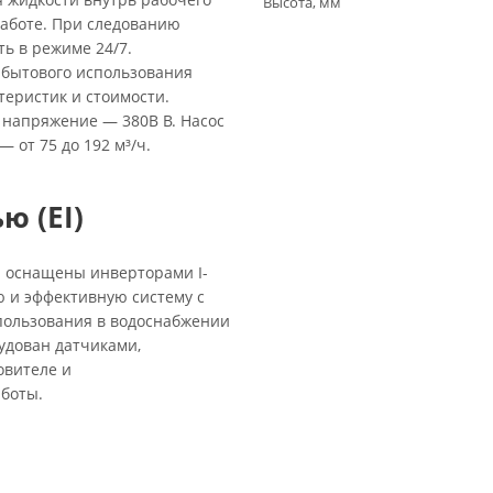
Высота, мм
работе. При следованию
ть в режиме 24/7.
 бытового использования
еристик и стоимости.
а напряжение — 380В В. Насос
— от 75 до 192 м³/ч.
ю (EI)
 и оснащены инверторами I-
 и эффективную систему с
пользования в водоснабжении
удован датчиками,
овителе и
боты.