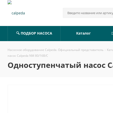
🔍 ПОДБОР НАСОСА
Каталог
Насосное оборудование Calpeda. Официальный представитель
-
Кат
насос Calpeda NM 80/16B/C
Одноступенчатый насос C