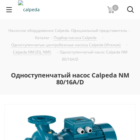
0
Насосное оборудование Calpeda. Официальный представитель
-
Каталог
-
Подбор насоса Calpeda
-
Одноступенчатые центробежные насосы Calpeda (Италия)
-
Calpeda NM (EI), NMS
-
Одноступенчатый насос Calpeda NM
80/16A/D
Одноступенчатый насос Calpeda NM
80/16A/D