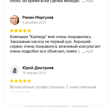
Калпеда на карте Санкт‑Петербурга — Яндекс Карты