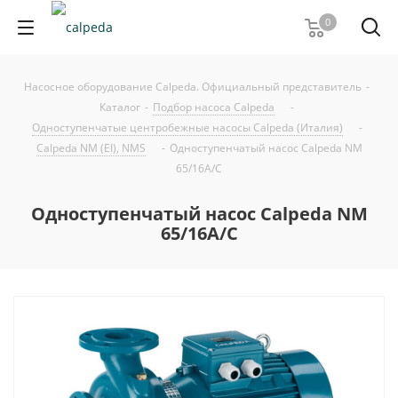
0
Насосное оборудование Calpeda. Официальный представитель
-
Каталог
-
Подбор насоса Calpeda
-
Одноступенчатые центробежные насосы Calpeda (Италия)
-
Calpeda NM (EI), NMS
-
Одноступенчатый насос Calpeda NM
65/16A/C
Одноступенчатый насос Calpeda NM
65/16A/C