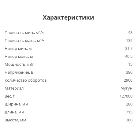
Характеристики
Произв-ть мин., м³/ч
48
Произв-ть макс., м³/ч
132
Напор мин., м
31.7
Напор макс., м
40.5
Мощность, кВт
15
Напряжение, В
380
Количество оборотов
2900
Материал
Чугун
Вес, г
127000
Ширина, мм
280
Длина, мм
715
Высота, мм
360