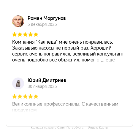
Калпеда на карте Санкт‑Петербурга — Яндекс Карты