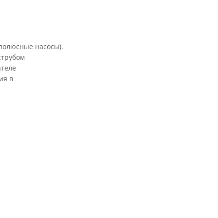
 полюсные насосы).
струбом
ателе
ия в