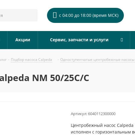
с 04:00 до 18:00 (время МСК)
Акции
Сервис, запчасти и услуги
алог
-
Подбор насоса Calpeda
-
Одноступенчатые центробежные насосы 
lpeda NM 50/25C/C
Артикул:
6040112300000
Центробежный насос Calpeda 
исполнен с горизонтальным 