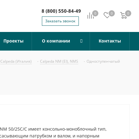
8 (800) 550-84-49
0
0
0
0
Заказать звонок
Проекты
О компании
Контакты
Calpeda (Италия)
-
Calpeda NM (EI), NMS
-
Одноступенчатый
NM 50/25C/C имеет консольно-моноблочный тип,
всасывающим патрубком и валом, и напорным