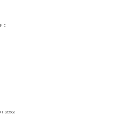
и с
о насоса