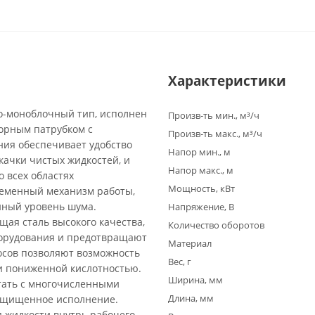
Характеристики
о-моноблочный тип, исполнен
Произв-ть мин., м³/ч
орным патрубком с
Произв-ть макс., м³/ч
ия обеспечивает удобство
Напор мин., м
качки чистых жидкостей, и
Напор макс., м
 всех областях
Мощность, кВт
ременный механизм работы,
нный уровень шума.
Напряжение, В
щая сталь высокого качества,
Количество оборотов
борудования и предотвращают
Материал
осов позволяют возможность
Вес, г
и пониженной кислотностью.
Ширина, мм
тать с многочисленными
Длина, мм
защищенное исполнение.
 жидкости внутрь рабочего