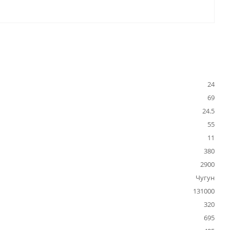
24
69
24.5
55
11
380
2900
Чугун
131000
320
695