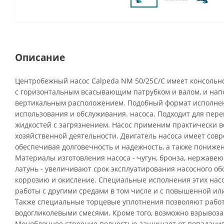
Описание
Центробежный насос Calpeda NM 50/25C/C имеет консольн
с горизонтальным всасывающим патрубком и валом, и нап
вертикальным расположением. Подобный формат исполнен
использования и обслуживания. насоса. Подходит для пере
жидкостей с загрязнением. Насос применим практически во
хозяйственной деятельности. Двигатель насоса имеет сов
обеспечивая долговечность и надежность, а также пониже
Материалы изготовления насоса - чугун, бронза, нержавею
латунь - увеличивают срок эксплуатирования насосного о
коррозию и окисление. Специальные исполнения этих нас
работы с другими средами в том числе и с повышенной ил
Также специальные торцевые уплотнения позволяют рабо
водогликолевыми смесями. Кроме того, возможно взрыво
Моноблочное строение полностью защищает от попадания