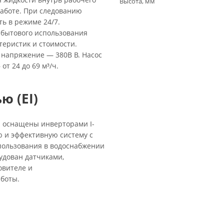
Высота, мм
работе. При следованию
ть в режиме 24/7.
 бытового использования
еристик и стоимости.
а напряжение — 380В В. Насос
от 24 до 69 м³/ч.
ю (EI)
 и оснащены инверторами I-
 и эффективную систему с
пользования в водоснабжении
удован датчиками,
овителе и
боты.