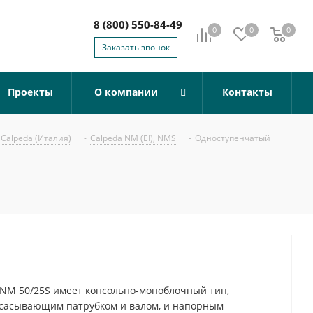
8 (800) 550-84-49
0
0
0
0
Заказать звонок
Проекты
О компании
Контакты
Calpeda (Италия)
-
Calpeda NM (EI), NMS
-
Одноступенчатый
NM 50/25S имеет консольно-моноблочный тип,
всасывающим патрубком и валом, и напорным