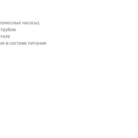
 полюсные насосы).
струбом
ателе
я в системе питания