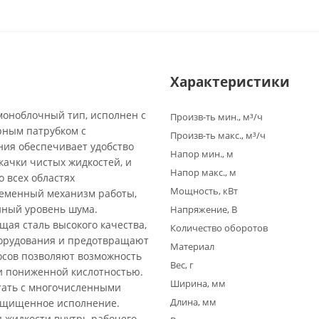
Характеристики
моноблочный тип, исполнен с
Произв-ть мин., м³/ч
рным патрубком с
Произв-ть макс., м³/ч
ия обеспечивает удобство
Напор мин., м
качки чистых жидкостей, и
Напор макс., м
 всех областях
Мощность, кВт
ременный механизм работы,
нный уровень шума.
Напряжение, В
щая сталь высокого качества,
Количество оборотов
борудования и предотвращают
Материал
осов позволяют возможность
Вес, г
и пониженной кислотностью.
Ширина, мм
тать с многочисленными
Длина, мм
защищенное исполнение.
 жидкости внутрь рабочего