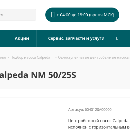
с 04:00 до 18:00 (время МСК)
Акции
Сервис, запчасти и услуги
алог
-
Подбор насоса Calpeda
-
Одноступенчатые центробежные насосы 
alpeda NM 50/25S
Артикул:
6040120A00000
Центробежный насос Calpeda 
исполнен с горизонтальным 