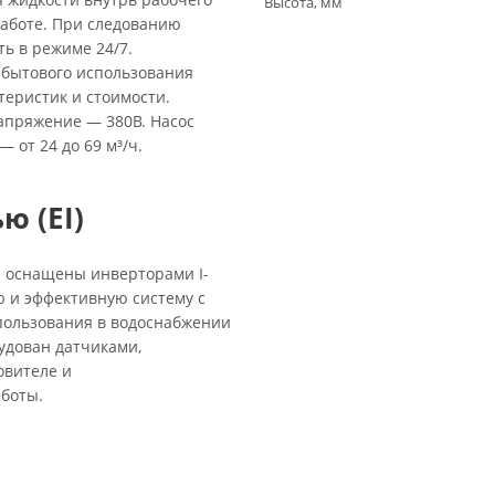
Высота, мм
работе. При следованию
ть в режиме 24/7.
 бытового использования
еристик и стоимости.
напряжение — 380В. Насос
 от 24 до 69 м³/ч.
ю (EI)
 и оснащены инверторами I-
 и эффективную систему с
пользования в водоснабжении
удован датчиками,
овителе и
боты.