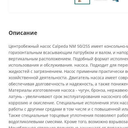
Описание
Центробежный насос Calpeda NM 50/25S имеет консольно-
горизонтальным всасывающим патрубком и валом, и напо
вертикальным расположением. Подобный формат исполнен
использования и обслуживания. насоса. Подходит для пере
жидкостей с загрязнением. Насос применим практически во
хозяйственной деятельности. Двигатель насоса имеет сов
обеспечивая долговечность и надежность, а также пониже
Материалы изготовления насоса - чугун, бронза, нержавею
латунь - увеличивают срок эксплуатирования насосного о
коррозию и окисление. Специальные исполнения этих нас
работы с другими средами в том числе и с повышенной ил
Также специальные торцевые уплотнения позволяют рабо
водогликолевыми смесями. Кроме того, возможно взрыво
Моноблочное строение полностью защищает от попадания