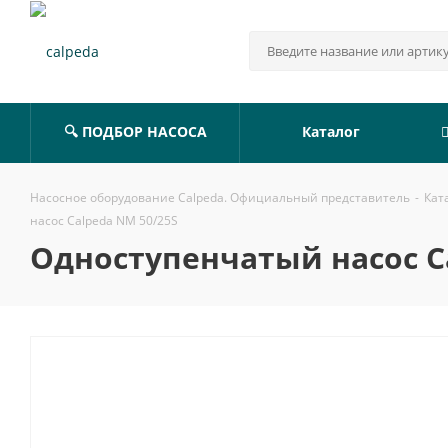
🔍 ПОДБОР НАСОСА
Каталог
Насосное оборудование Calpeda. Официальный представитель
-
Кат
насос Calpeda NM 50/25S
Одноступенчатый насос C