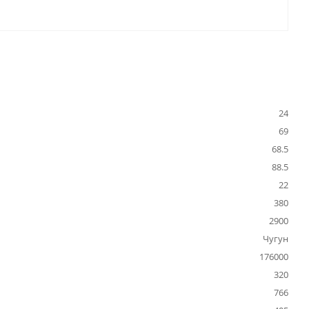
24
69
68.5
88.5
22
380
2900
Чугун
176000
320
766