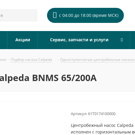
с 04:00 до 18:00 (время МСК)
Акции
Сервис, запчасти и услуги
алог
-
Подбор насоса Calpeda
-
Одноступенчатые центробежные насосы 
alpeda BNMS 65/200A
Артикул:
61T0174100000
Центробежный насос Calpeda 
исполнен с горизонтальным 