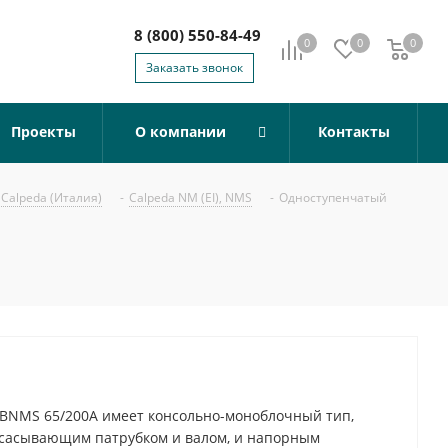
8 (800) 550-84-49
0
0
0
0
Заказать звонок
Проекты
О компании
Контакты
Calpeda (Италия)
-
Calpeda NM (EI), NMS
-
Одноступенчатый
BNMS 65/200A имеет консольно-моноблочный тип,
всасывающим патрубком и валом, и напорным