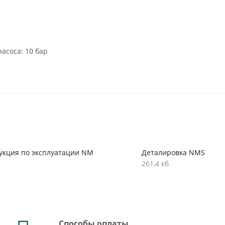
асоса: 10 бар
укция по эксплуатации NM
Деталировка NMS
261,4 кб
Способы оплаты