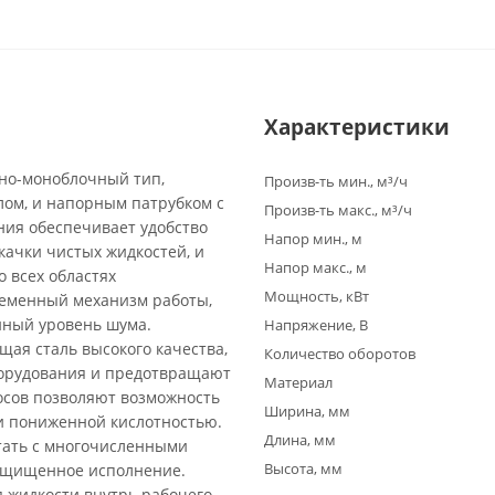
Характеристики
но-моноблочный тип,
Произв-ть мин., м³/ч
ом, и напорным патрубком с
Произв-ть макс., м³/ч
ия обеспечивает удобство
Напор мин., м
качки чистых жидкостей, и
Напор макс., м
 всех областях
Мощность, кВт
ременный механизм работы,
нный уровень шума.
Напряжение, В
щая сталь высокого качества,
Количество оборотов
борудования и предотвращают
Материал
осов позволяют возможность
Ширина, мм
и пониженной кислотностью.
Длина, мм
тать с многочисленными
Высота, мм
защищенное исполнение.
 жидкости внутрь рабочего