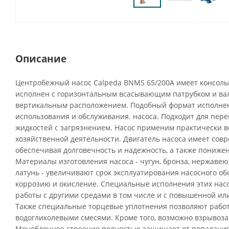
Описание
Центробежный насос Calpeda BNMS 65/200A имеет консоль
исполнен с горизонтальным всасывающим патрубком и вал
вертикальным расположением. Подобный формат исполнен
использования и обслуживания. насоса. Подходит для пере
жидкостей с загрязнением. Насос применим практически во
хозяйственной деятельности. Двигатель насоса имеет сов
обеспечивая долговечность и надежность, а также пониже
Материалы изготовления насоса - чугун, бронза, нержавею
латунь - увеличивают срок эксплуатирования насосного о
коррозию и окисление. Специальные исполнения этих нас
работы с другими средами в том числе и с повышенной ил
Также специальные торцевые уплотнения позволяют рабо
водогликолевыми смесями. Кроме того, возможно взрыво
Моноблочное строение полностью защищает от попадания