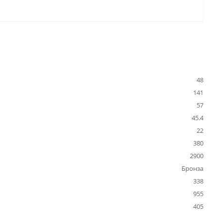
48
141
57
45.4
22
380
2900
Бронза
338
955
405