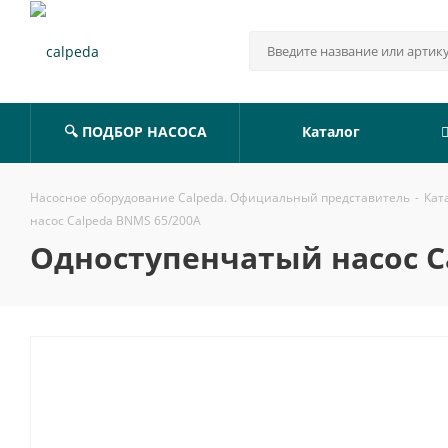
🔍 ПОДБОР НАСОСА
Каталог
Насосное оборудование Calpeda. Официальный представитель
-
Кат
насос Calpeda BNMS 65/200A
Одноступенчатый насос C