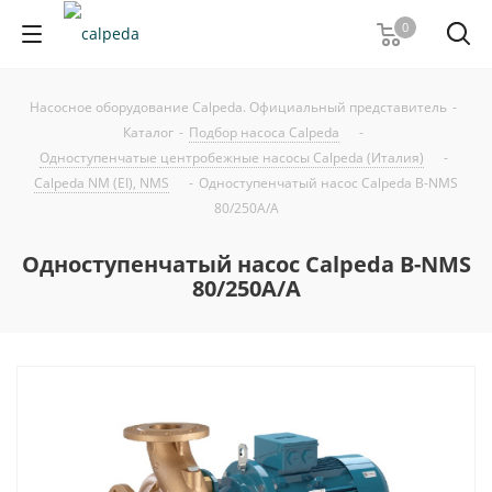
0
Насосное оборудование Calpeda. Официальный представитель
-
Каталог
-
Подбор насоса Calpeda
-
Одноступенчатые центробежные насосы Calpeda (Италия)
-
Calpeda NM (EI), NMS
-
Одноступенчатый насос Calpeda B-NMS
80/250A/A
Одноступенчатый насос Calpeda B-NMS
80/250A/A