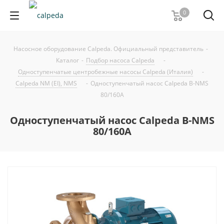
0
Насосное оборудование Calpeda. Официальный представитель
-
Каталог
-
Подбор насоса Calpeda
-
Одноступенчатые центробежные насосы Calpeda (Италия)
-
Calpeda NM (EI), NMS
-
Одноступенчатый насос Calpeda B-NMS
80/160A
Одноступенчатый насос Calpeda B-NMS
80/160A