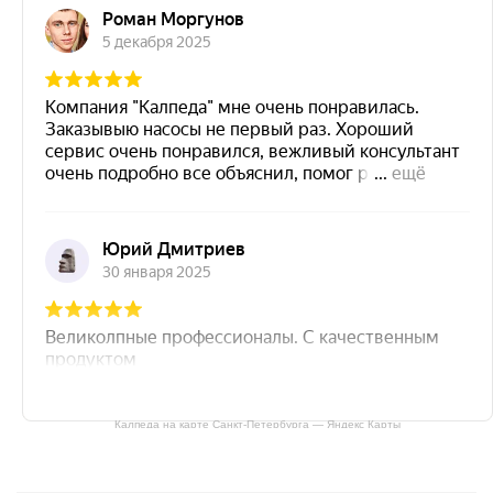
Калпеда на карте Санкт‑Петербурга — Яндекс Карты