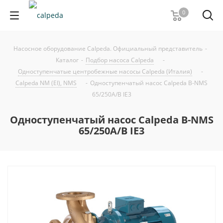
0
Насосное оборудование Calpeda. Официальный представитель
-
Каталог
-
Подбор насоса Calpeda
-
Одноступенчатые центробежные насосы Calpeda (Италия)
-
Calpeda NM (EI), NMS
-
Одноступенчатый насос Calpeda B-NMS
65/250A/B IE3
Одноступенчатый насос Calpeda B-NMS
65/250A/B IE3