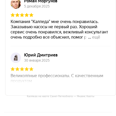
Калпеда на карте Санкт‑Петербурга — Яндекс Карты