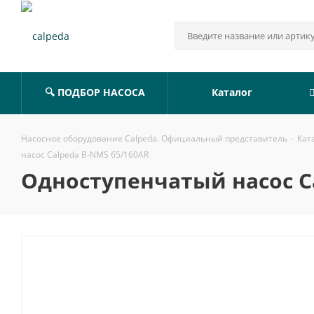
🔍 ПОДБОР НАСОСА
Каталог
Насосное оборудование Calpeda. Официальный представитель
-
Кат
насос Calpeda B-NMS 65/160AR
Одноступенчатый насос C