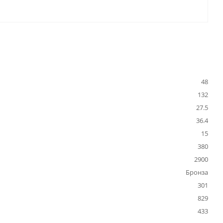
48
132
27.5
36.4
15
380
2900
Бронза
301
829
433