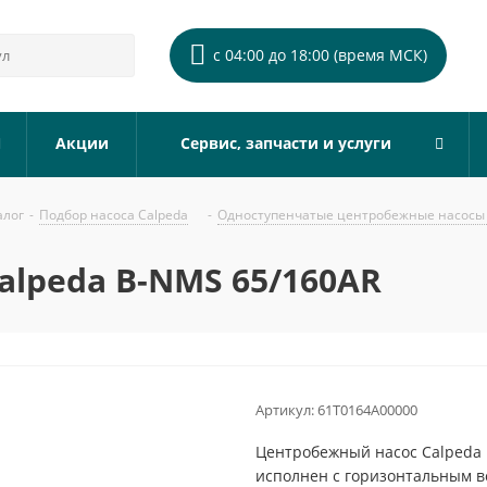
с 04:00 до 18:00 (время МСК)
Акции
Сервис, запчасти и услуги
алог
-
Подбор насоса Calpeda
-
Одноступенчатые центробежные насосы 
alpeda B-NMS 65/160AR
Артикул:
61T0164A00000
Центробежный насос Calpeda 
исполнен с горизонтальным 