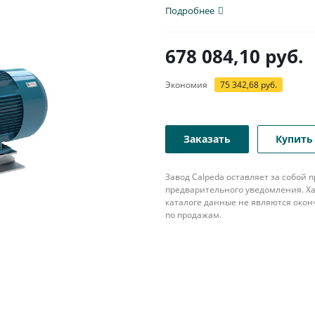
патрубком с...
Подробнее
678 084,10
руб.
Экономия
75 342,68
руб.
Заказать
Купить 
Завод Calpeda оставляет за собой
предварительного уведомления. Ха
каталоге данные не являются око
по продажам.