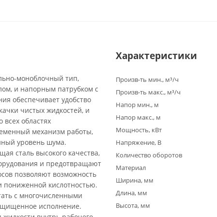
Характеристики
льно-моноблочный тип,
Произв-ть мин., м³/ч
ом, и напорным патрубком с
Произв-ть макс., м³/ч
ия обеспечивает удобство
Напор мин., м
качки чистых жидкостей, и
Напор макс., м
 всех областях
Мощность, кВт
ременный механизм работы,
нный уровень шума.
Напряжение, В
щая сталь высокого качества,
Количество оборотов
борудования и предотвращают
Материал
осов позволяют возможность
Ширина, мм
и пониженной кислотностью.
Длина, мм
тать с многочисленными
Высота, мм
защищенное исполнение.
 жидкости внутрь рабочего