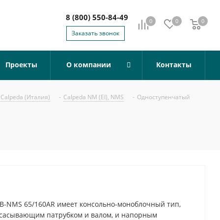
8 (800) 550-84-49
0
0
0
0
Заказать звонок
Проекты
О компании
Контакты
Calpeda (Италия)
-
Calpeda NM (EI), NMS
-
Одноступенчатый
B-NMS 65/160AR имеет консольно-моноблочный тип,
всасывающим патрубком и валом, и напорным