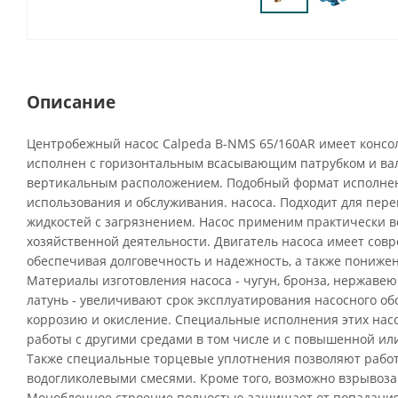
Описание
Центробежный насос Calpeda B-NMS 65/160AR имеет консо
исполнен с горизонтальным всасывающим патрубком и вал
вертикальным расположением. Подобный формат исполнен
использования и обслуживания. насоса. Подходит для пере
жидкостей с загрязнением. Насос применим практически во
хозяйственной деятельности. Двигатель насоса имеет сов
обеспечивая долговечность и надежность, а также пониже
Материалы изготовления насоса - чугун, бронза, нержавею
латунь - увеличивают срок эксплуатирования насосного о
коррозию и окисление. Специальные исполнения этих нас
работы с другими средами в том числе и с повышенной ил
Также специальные торцевые уплотнения позволяют рабо
водогликолевыми смесями. Кроме того, возможно взрыво
Моноблочное строение полностью защищает от попадания