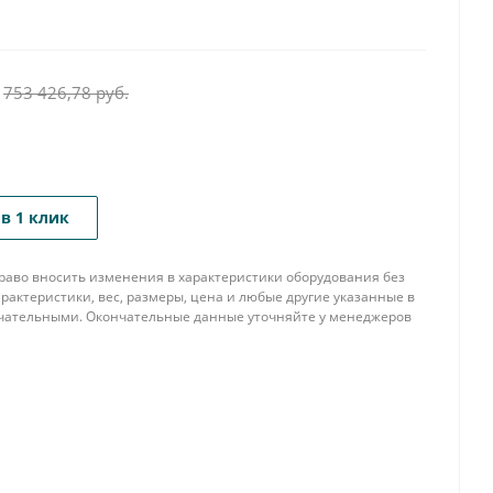
753 426,78
руб.
в 1 клик
 право вносить изменения в характеристики оборудования без
рактеристики, вес, размеры, цена и любые другие указанные в
нчательными. Окончательные данные уточняйте у менеджеров