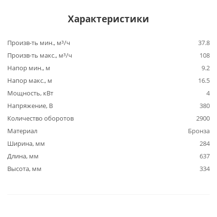
Характеристики
Произв-ть мин., м³/ч
37.8
Произв-ть макс., м³/ч
108
Напор мин., м
9.2
Напор макс., м
16.5
Мощность, кВт
4
Напряжение, В
380
Количество оборотов
2900
Материал
Бронза
Ширина, мм
284
Длина, мм
637
Высота, мм
334