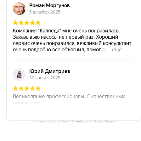
Калпеда на карте Санкт‑Петербурга — Яндекс Карты