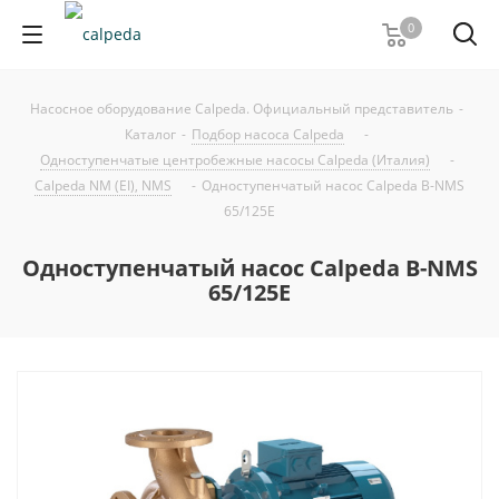
0
Насосное оборудование Calpeda. Официальный представитель
-
Каталог
-
Подбор насоса Calpeda
-
Одноступенчатые центробежные насосы Calpeda (Италия)
-
Calpeda NM (EI), NMS
-
Одноступенчатый насос Calpeda B-NMS
65/125E
Одноступенчатый насос Calpeda B-NMS
65/125E