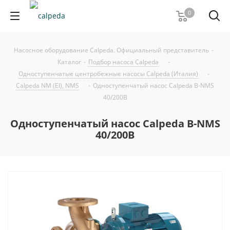
0
Насосное оборудование Calpeda. Официальный представитель
-
Каталог
-
Подбор насоса Calpeda
-
Одноступенчатые центробежные насосы Calpeda (Италия)
-
Calpeda NM (EI), NMS
-
Одноступенчатый насос Calpeda B-NMS
40/200B
Одноступенчатый насос Calpeda B-NMS
40/200B