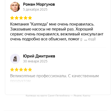
Калпеда на карте Санкт‑Петербурга — Яндекс Карты