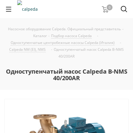
0
Насосное оборудование Calpeda. Официальный представитель
-
Каталог
-
Подбор насоса Calpeda
-
Одноступенчатые центробежные насосы Calpeda (Италия)
-
Calpeda NM (EI), NMS
-
Одноступенчатый насос Calpeda B-NMS
40/200AR
Одноступенчатый насос Calpeda B-NMS
40/200AR