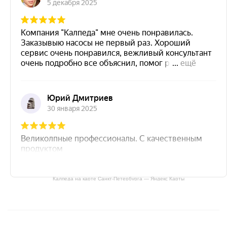
Калпеда на карте Санкт‑Петербурга — Яндекс Карты