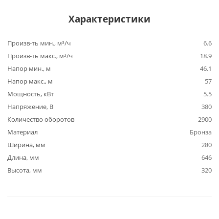
Характеристики
Произв-ть мин., м³/ч
6.6
Произв-ть макс., м³/ч
18.9
Напор мин., м
46.1
Напор макс., м
57
Мощность, кВт
5.5
Напряжение, В
380
Количество оборотов
2900
Материал
Бронза
Ширина, мм
280
Длина, мм
646
Высота, мм
320