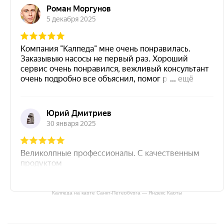
Калпеда на карте Санкт‑Петербурга — Яндекс Карты