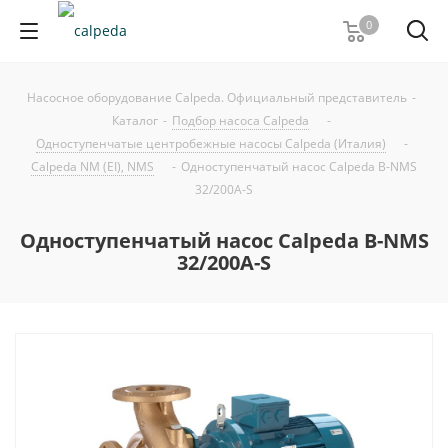
0
Насосное оборудование Calpeda. Официальный представитель
-
Каталог
-
Подбор насоса Calpeda
-
Одноступенчатые центробежные насосы Calpeda (Италия)
-
Calpeda NM (EI), NMS
-
Одноступенчатый насос Calpeda B-NMS
32/200A-S
Одноступенчатый насос Calpeda B-NMS
32/200A-S