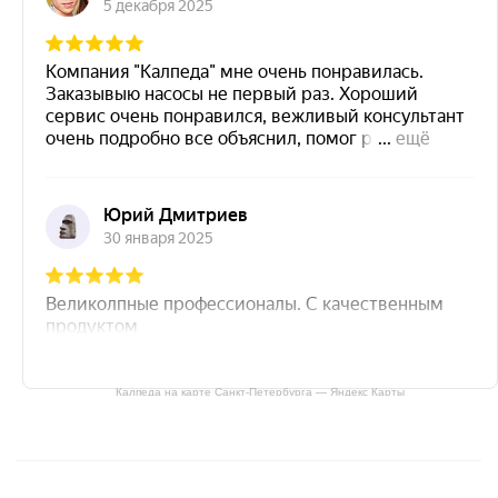
Калпеда на карте Санкт‑Петербурга — Яндекс Карты