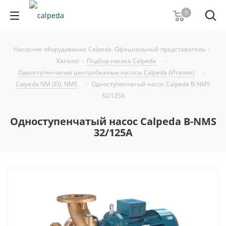
0
Насосное оборудование Calpeda. Официальный представитель
-
Каталог
-
Подбор насоса Calpeda
-
Одноступенчатые центробежные насосы Calpeda (Италия)
-
Calpeda NM (EI), NMS
-
Одноступенчатый насос Calpeda B-NMS
32/125A
Одноступенчатый насос Calpeda B-NMS
32/125A