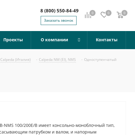
8 (800) 550-84-49
0
0
0
0
Заказать звонок
Проекты
О компании
Контакты
Calpeda (Италия)
-
Calpeda NM (EI), NMS
-
Одноступенчатый
B-NMS 100/200E/B имеет консольно-моноблочный тип,
всасывающим патрубком и валом, и напорным