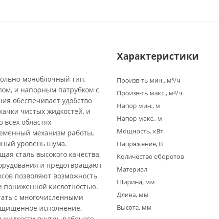
Характеристики
сольно-моноблочный тип,
Произв-ть мин., м³/ч
ом, и напорным патрубком с
Произв-ть макс., м³/ч
ия обеспечивает удобство
Напор мин., м
качки чистых жидкостей, и
Напор макс., м
 всех областях
Мощность, кВт
ременный механизм работы,
нный уровень шума.
Напряжение, В
щая сталь высокого качества,
Количество оборотов
борудования и предотвращают
Материал
осов позволяют возможность
Ширина, мм
и пониженной кислотностью.
Длина, мм
тать с многочисленными
Высота, мм
защищенное исполнение.
 жидкости внутрь рабочего