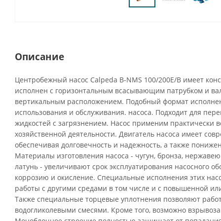
Описание
Центробежный насос Calpeda B-NMS 100/200E/B имеет кон
исполнен с горизонтальным всасывающим патрубком и вал
вертикальным расположением. Подобный формат исполнен
использования и обслуживания. насоса. Подходит для пере
жидкостей с загрязнением. Насос применим практически во
хозяйственной деятельности. Двигатель насоса имеет сов
обеспечивая долговечность и надежность, а также пониже
Материалы изготовления насоса - чугун, бронза, нержавею
латунь - увеличивают срок эксплуатирования насосного о
коррозию и окисление. Специальные исполнения этих нас
работы с другими средами в том числе и с повышенной ил
Также специальные торцевые уплотнения позволяют рабо
водогликолевыми смесями. Кроме того, возможно взрыво
Моноблочное строение полностью защищает от попадания