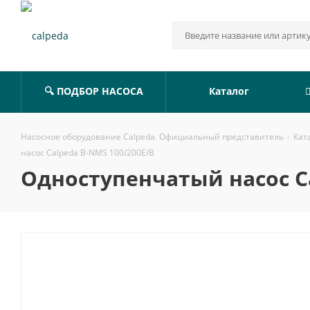
🔍 ПОДБОР НАСОСА
Каталог
Насосное оборудование Calpeda. Официальный представитель
-
Кат
насос Calpeda B-NMS 100/200E/B
Одноступенчатый насос Ca