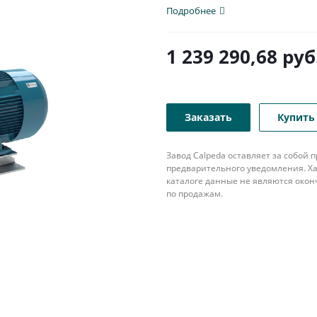
патрубком с...
Подробнее
1 239 290,68
руб
Заказать
Купить 
Завод Calpeda оставляет за собой
предварительного уведомления. Ха
каталоге данные не являются око
по продажам.