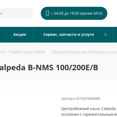
с 04:00 до 18:00 (время МСК)
Акции
Сервис, запчасти и услуги
алог
-
Подбор насоса Calpeda
-
Одноступенчатые центробежные насосы 
lpeda B-NMS 100/200E/B
Артикул:
61T0218300000
Центробежный насос Calpeda 
исполнен с горизонтальным 