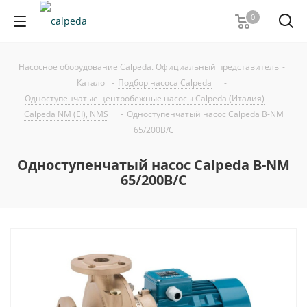
0
Насосное оборудование Calpeda. Официальный представитель
-
Каталог
-
Подбор насоса Calpeda
-
Одноступенчатые центробежные насосы Calpeda (Италия)
-
Calpeda NM (EI), NMS
-
Одноступенчатый насос Calpeda B-NM
65/200B/C
Одноступенчатый насос Calpeda B-NM
65/200B/C