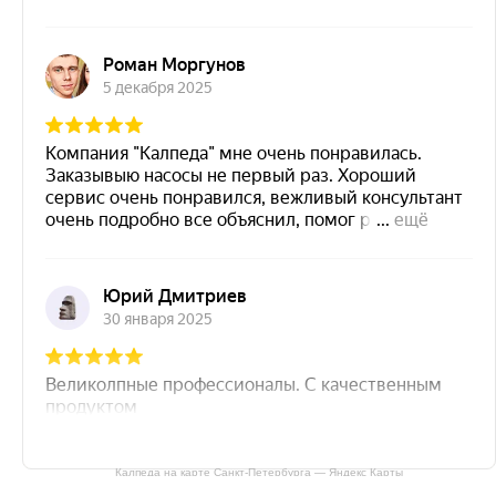
Калпеда на карте Санкт‑Петербурга — Яндекс Карты