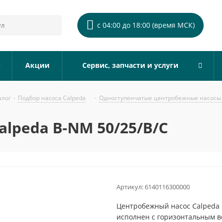
с 04:00 до 18:00 (время МСК)
Акции
Сервис, запчасти и услуги
алог
-
Подбор насоса Calpeda
-
Одноступенчатые центробежные насосы 
lpeda B-NM 50/25/B/C
Артикул:
6140116300000
Центробежный насос Calpeda 
исполнен с горизонтальным 