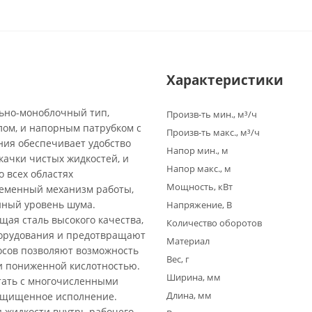
Характеристики
льно-моноблочный тип,
Произв-ть мин., м³/ч
ом, и напорным патрубком с
Произв-ть макс., м³/ч
ия обеспечивает удобство
Напор мин., м
качки чистых жидкостей, и
Напор макс., м
 всех областях
Мощность, кВт
ременный механизм работы,
нный уровень шума.
Напряжение, В
щая сталь высокого качества,
Количество оборотов
борудования и предотвращают
Материал
осов позволяют возможность
Вес, г
и пониженной кислотностью.
Ширина, мм
тать с многочисленными
Длина, мм
защищенное исполнение.
 жидкости внутрь рабочего