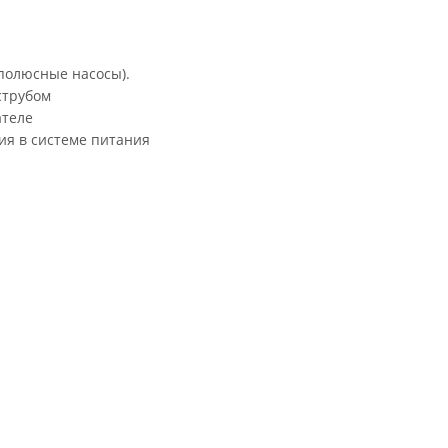
 полюсные насосы).
струбом
ателе
я в системе питания