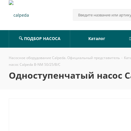
🔍 ПОДБОР НАСОСА
Каталог
Насосное оборудование Calpeda. Официальный представитель
-
Кат
насос Calpeda B-NM 50/25/B/C
Одноступенчатый насос Ca