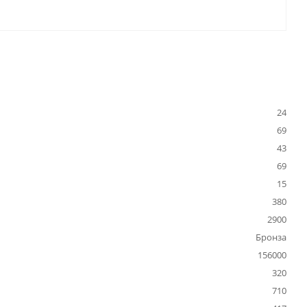
24
69
43
69
15
380
2900
Бронза
156000
320
710