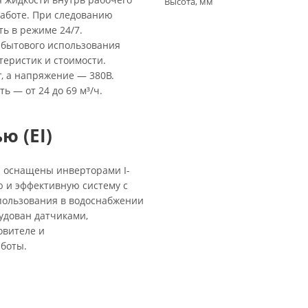
Высота, мм
работе. При следованию
ть в режиме 24/7.
 бытового использования
еристик и стоимости.
т, а напряжение — 380В.
ь — от 24 до 69 м³/ч.
ю (EI)
 и оснащены инверторами I-
 и эффективную систему с
пользования в водоснабжении
удован датчиками,
овителе и
боты.