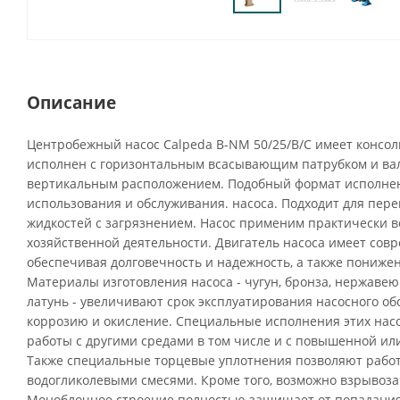
Описание
Центробежный насос Calpeda B-NM 50/25/B/C имеет консо
исполнен с горизонтальным всасывающим патрубком и вал
вертикальным расположением. Подобный формат исполнен
использования и обслуживания. насоса. Подходит для пере
жидкостей с загрязнением. Насос применим практически во
хозяйственной деятельности. Двигатель насоса имеет сов
обеспечивая долговечность и надежность, а также пониже
Материалы изготовления насоса - чугун, бронза, нержавею
латунь - увеличивают срок эксплуатирования насосного о
коррозию и окисление. Специальные исполнения этих нас
работы с другими средами в том числе и с повышенной ил
Также специальные торцевые уплотнения позволяют рабо
водогликолевыми смесями. Кроме того, возможно взрыво
Моноблочное строение полностью защищает от попадания