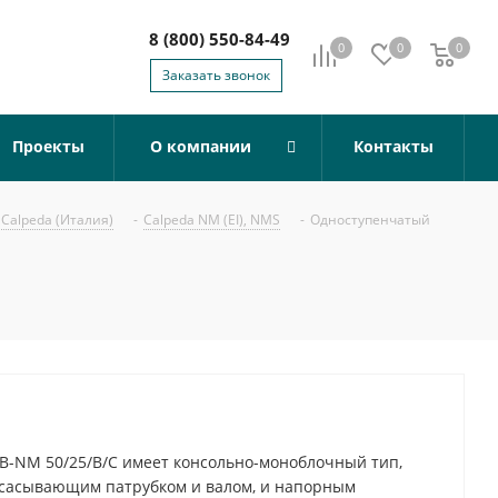
8 (800) 550-84-49
0
0
0
0
Заказать звонок
Проекты
О компании
Контакты
Calpeda (Италия)
-
Calpeda NM (EI), NMS
-
Одноступенчатый
B-NM 50/25/B/C имеет консольно-моноблочный тип,
всасывающим патрубком и валом, и напорным