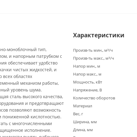
Характеристики
ьно-моноблочный тип,
Произв-ть мин., м³/ч
ом, и напорным патрубком с
Произв-ть макс., м³/ч
ия обеспечивает удобство
Напор мин., м
качки чистых жидкостей, и
Напор макс., м
 всех областях
Мощность, кВт
ременный механизм работы,
нный уровень шума.
Напряжение, В
щая сталь высокого качества,
Количество оборотов
борудования и предотвращают
Материал
осов позволяют возможность
Вес, г
и пониженной кислотностью.
Ширина, мм
тать с многочисленными
Длина, мм
защищенное исполнение.
 жидкости внутрь рабочего