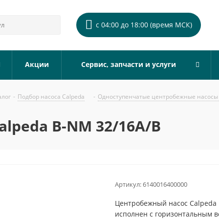
с 04:00 до 18:00 (время МСК)
Акции
Сервис, запчасти и услуги
алог
-
Подбор насоса Calpeda
-
Одноступенчатые центробежные насосы 
lpeda B-NM 32/16A/B
Артикул:
6140016400000
Центробежный насос Calpeda 
исполнен с горизонтальным 