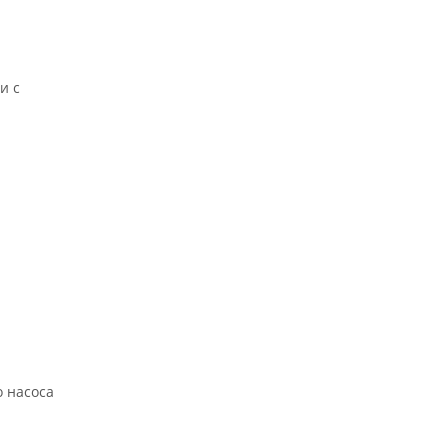
и с
о насоса