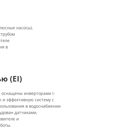
олюсные насосы).
струбом
ателе
ия в
ю (EI)
 и оснащены инверторами I-
 и эффективную систему с
пользования в водоснабжении
удован датчиками,
овителе и
боты.