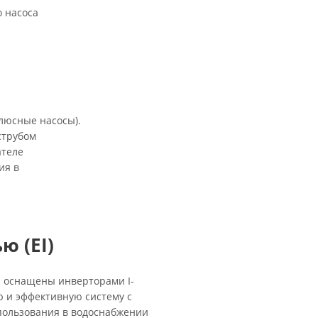
о насоса
олюсные насосы).
струбом
ателе
ия в
ю (EI)
 и оснащены инверторами I-
 и эффективную систему с
пользования в водоснабжении