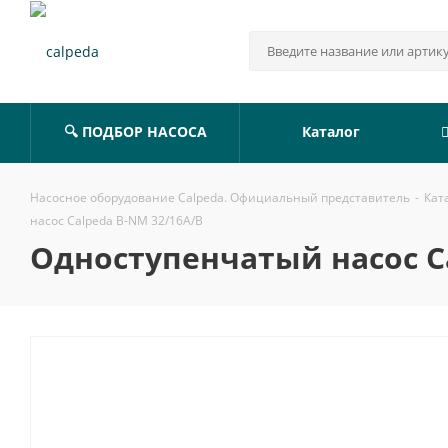
🔍 ПОДБОР НАСОСА
Каталог
Насосное оборудование Calpeda. Официальный представитель
-
Кат
насос Calpeda B-NM 32/16A/B
Одноступенчатый насос Ca