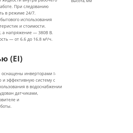
Высота, мм
работе. При следованию
ть в режиме 24/7.
 бытового использования
еристик и стоимости.
, а напряжение — 380В В.
ть — от 6.6 до 16.8 м³/ч.
ю (EI)
 и оснащены инверторами I-
 и эффективную систему с
пользования в водоснабжении
удован датчиками,
овителе и
боты.