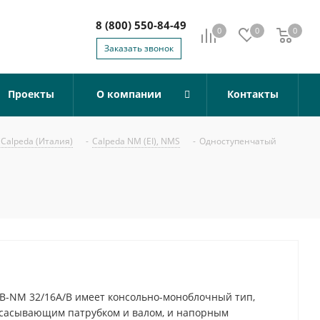
8 (800) 550-84-49
0
0
0
0
Заказать звонок
Проекты
О компании
Контакты
Calpeda (Италия)
-
Calpeda NM (EI), NMS
-
Одноступенчатый
B-NM 32/16A/B имеет консольно-моноблочный тип,
всасывающим патрубком и валом, и напорным