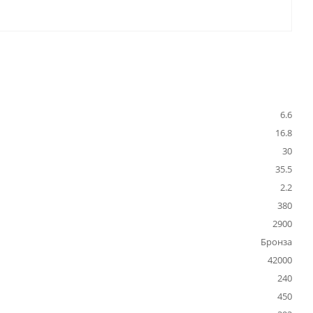
6.6
16.8
30
35.5
2.2
380
2900
Бронза
42000
240
450