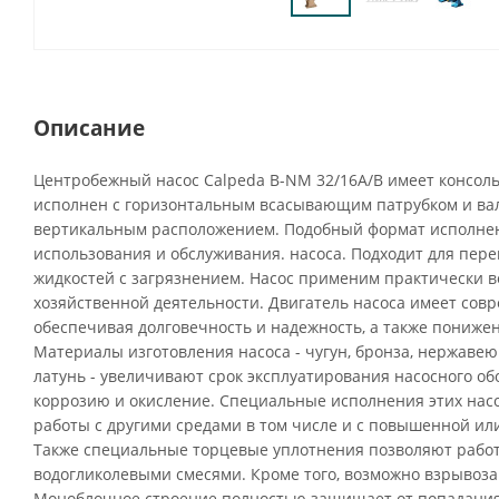
Описание
Центробежный насос Calpeda B-NM 32/16A/B имеет консол
исполнен с горизонтальным всасывающим патрубком и вал
вертикальным расположением. Подобный формат исполнен
использования и обслуживания. насоса. Подходит для пере
жидкостей с загрязнением. Насос применим практически во
хозяйственной деятельности. Двигатель насоса имеет сов
обеспечивая долговечность и надежность, а также пониже
Материалы изготовления насоса - чугун, бронза, нержавею
латунь - увеличивают срок эксплуатирования насосного о
коррозию и окисление. Специальные исполнения этих нас
работы с другими средами в том числе и с повышенной ил
Также специальные торцевые уплотнения позволяют рабо
водогликолевыми смесями. Кроме того, возможно взрыво
Моноблочное строение полностью защищает от попадания