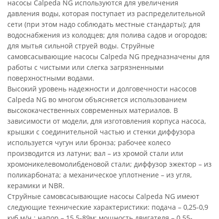
насосы Calpeda NG используются для увеличения
давления воды, которая поступает из распределительной
сети (при этом надо соблюдать местные стандарты); для
водоснабжения из колодцев; для полива садов и огородов;
для мытья сильной струей воды. Струйные
самовсасывающие насосы Calpeda NG предназначены для
работы с чистыми или слегка загрязненными
поверхностными водами.
Высокий уровень надежности и долговечности насосов
Calpeda NG во многом объясняется использованием
высококачественных современных материалов. В
зависимости от модели, для изготовления корпуса насоса,
крышки с соединительной частью и стенки диффузора
используется чугун или бронза; рабочее колесо
производится из латуни; вал – из хромой стали или
хромоникелевомолибденовой стали; диффузор эжектор – из
поликарбоната; а механическое уплотнение – из угля,
керамики и NBR.
Струйные самовсасывающие насосы Calpeda NG имеют
следующие технические характеристики: подача – 0,25-0,9
куб.м/ч.; напор – 15.5-89м; мощность двигателя – 0.55-