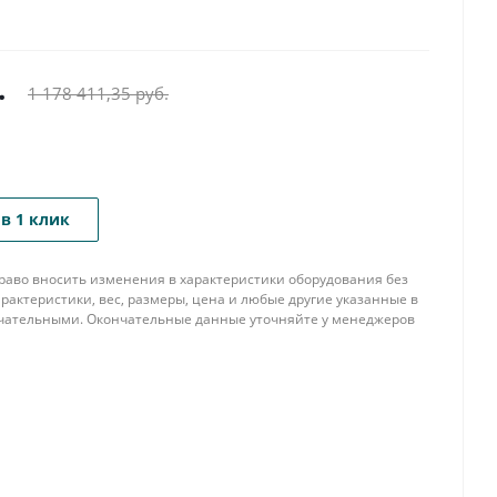
.
1 178 411,35
руб.
в 1 клик
 право вносить изменения в характеристики оборудования без
рактеристики, вес, размеры, цена и любые другие указанные в
нчательными. Окончательные данные уточняйте у менеджеров