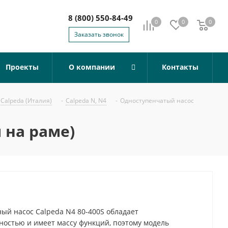
8 (800) 550-84-49
0
0
0
0
Заказать звонок
Проекты
О компании
Контакты
Calpeda (Италия)
-
Calpeda N, N4
-
Одноступенчатый насос
 на раме)
й насос Calpeda N4 80-400S обладает
остью и имеет массу функций, поэтому модель