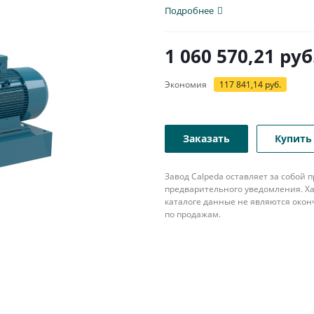
популярна в различных...
Подробнее
1 060 570,21
руб
Экономия
117 841,14
руб.
Заказать
Купить 
Завод Calpeda оставляет за собой
предварительного уведомления. Ха
каталоге данные не являются око
по продажам.