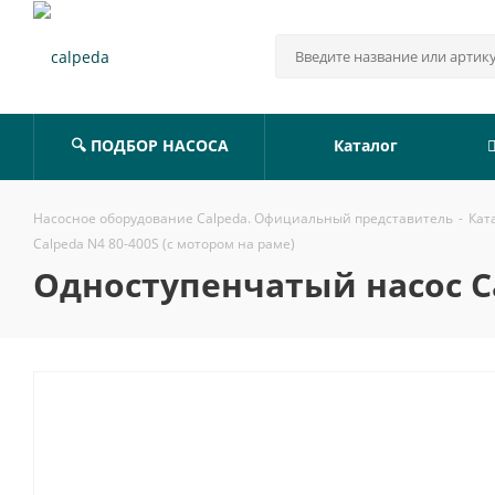
🔍 ПОДБОР НАСОСА
Каталог
Насосное оборудование Calpeda. Официальный представитель
-
Кат
Calpeda N4 80-400S (с мотором на раме)
Одноступенчатый насос Ca