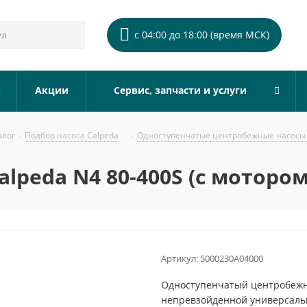
с 04:00 до 18:00 (время МСК)
Акции
Сервис, запчасти и услуги
алог
-
Подбор насоса Calpeda
-
Одноступенчатые центробежные насосы 
lpeda N4 80-400S (с мотором
Артикул:
5000230A04000
Одноступенчатый центробежны
непревзойденной универсальн