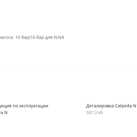
соса: 10 бар(16 бар для N,N4
укция по эксплуатации
Деталировка Calpeda N
da N
587,3 кб