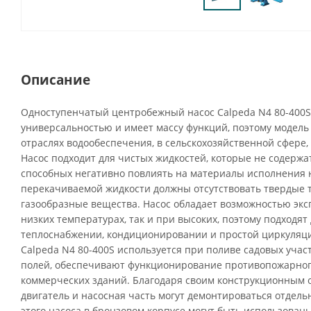
Описание
Одноступенчатый центробежный насос Calpeda N4 80-400S
универсальностью и имеет массу функций, поэтому модель
отраслях водообеспечения, в сельскохозяйственной сфере,
Насос подходит для чистых жидкостей, которые не содержа
способных негативно повлиять на материалы исполнения н
перекачиваемой жидкости должны отсутствовать твердые 
газообразные вещества. Насос обладает возможностью экс
низких температурах, так и при высоких, поэтому подходят
теплоснабжении, кондиционировании и простой циркуляц
Calpeda N4 80-400S используется при поливе садовых учас
полей, обеспечивают функционирование противопожарног
коммерческих зданий. Благодаря своим конструкционным
двигатель и насосная часть могут демонтироваться отдел
этого насоса в бронзовом корпусе могут быть использова