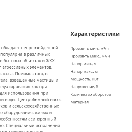
Характеристики
 обладает непревзойденной
Произв-ть мин., м³/ч
 популярна в различных
Произв-ть макс., м³/ч
 в бытовых объектах и ЖКХ.
Напор мин., м
т агрессивных элементов,
Напор макс., м
асоса. Помимо этого, в
Мощность, кВт
тела, взвешенные частицы и
плуатирования как при
Напряжение, В
 для использования при
Количество оборотов
ии воды. Центробежный насос
Материал
тков и сельскохозяйственных
о оборудования, жилых и
 особенностям асинхронный
ьно. Специальные исполнения
ны при перекачивании