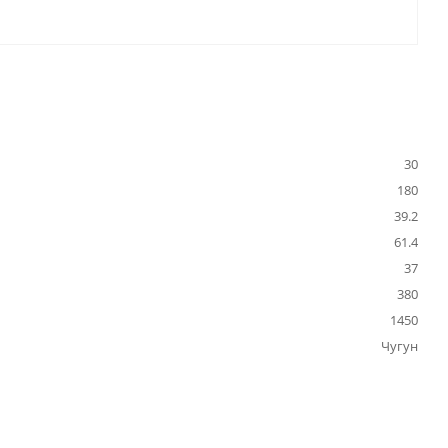
30
180
39.2
61.4
37
380
1450
Чугун