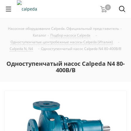
0
Насосное оборудование Calpeda. Официальный представитель
-
Каталог
-
Подбор насоса Calpeda
-
Одноступенчатые центробежные насосы Calpeda (Италия)
-
Calpeda N, N4
-
Одноступенчатый насос Calpeda N4 80-400B/B
Одноступенчатый насос Calpeda N4 80-
400B/B