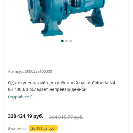
Артикул:
5000228100000
Одноступенчатый центробежный насос Calpeda N4
80-400B/B обладает непревзойденной
универсальностью...
Подробнее
328 424,19
руб.
364 915,77
руб.
Экономия
36 491,58
руб.