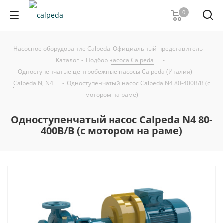
0
Насосное оборудование Calpeda. Официальный представитель
-
Каталог
-
Подбор насоса Calpeda
-
Одноступенчатые центробежные насосы Calpeda (Италия)
-
Calpeda N, N4
-
Одноступенчатый насос Calpeda N4 80-400B/B (с
мотором на раме)
Одноступенчатый насос Calpeda N4 80-
400B/B (с мотором на раме)