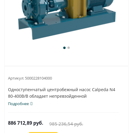
Артикул:
5000228104000
Одноступенчатый центробежный насос Calpeda N4
80-400B/B обладает непревзойденной
универсальностью...
Подробнее
886 712,89
руб.
985 236,54
руб.