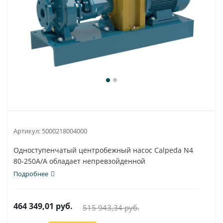
Артикул:
5000218004000
Одноступенчатый центробежный насос Calpeda N4
80-250A/A обладает непревзойденной
универсальностью...
Подробнее
464 349,01
руб.
515 943,34
руб.