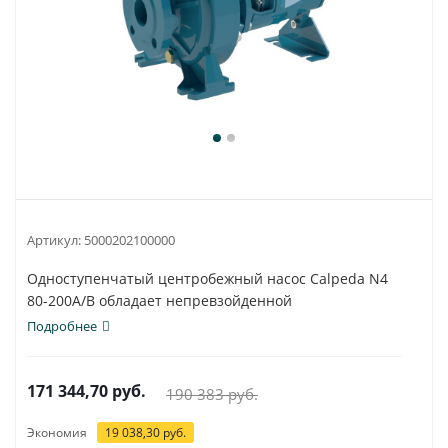
Артикул:
5000202100000
Одноступенчатый центробежный насос Calpeda N4
80-200A/B обладает непревзойденной
универсальностью...
Подробнее
171 344,70
руб.
190 383
руб.
Экономия
19 038,30
руб.