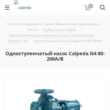
0
Насосное оборудование Calpeda. Официальный представитель
-
Каталог
-
Подбор насоса Calpeda
-
Одноступенчатые центробежные насосы Calpeda (Италия)
-
Calpeda N, N4
-
Одноступенчатый насос Calpeda N4 80-200A/B
Одноступенчатый насос Calpeda N4 80-
200A/B