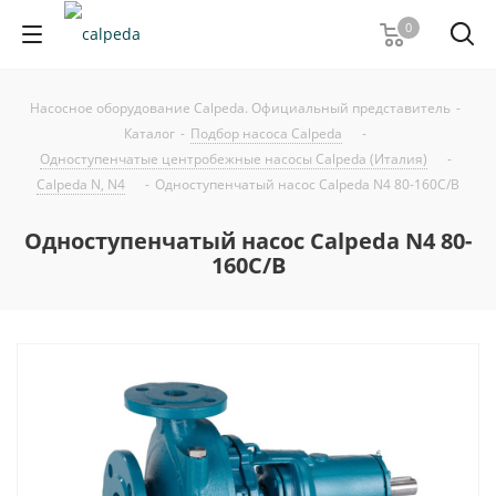
0
Насосное оборудование Calpeda. Официальный представитель
-
Каталог
-
Подбор насоса Calpeda
-
Одноступенчатые центробежные насосы Calpeda (Италия)
-
Calpeda N, N4
-
Одноступенчатый насос Calpeda N4 80-160C/B
Одноступенчатый насос Calpeda N4 80-
160C/B