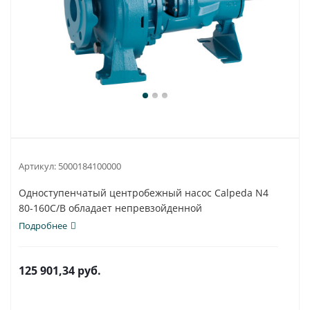
Артикул:
5000184100000
Одноступенчатый центробежный насос Calpeda N4
80-160C/B обладает непревзойденной
универсальностью...
Подробнее
125 901,34
руб.