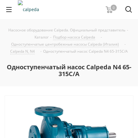
0
Насосное оборудование Calpeda. Официальный представитель
-
Каталог
-
Подбор насоса Calpeda
-
Одноступенчатые центробежные насосы Calpeda (Италия)
-
Calpeda N, N4
-
Одноступенчатый насос Calpeda N4 65-315C/A
Одноступенчатый насос Calpeda N4 65-
315C/A