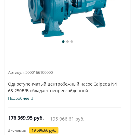
Артикул:
5000166100000
Одноступенчатый центробежный насос Calpeda N4
65-250B/B обладает непревзойденной
универсальностью...
Подробнее
176 369,95
руб.
195 966,61
руб.
Экономия
19 596,66
руб.