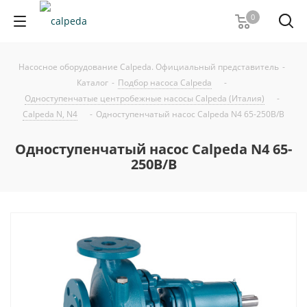
0
Насосное оборудование Calpeda. Официальный представитель
-
Каталог
-
Подбор насоса Calpeda
-
Одноступенчатые центробежные насосы Calpeda (Италия)
-
Calpeda N, N4
-
Одноступенчатый насос Calpeda N4 65-250B/B
Одноступенчатый насос Calpeda N4 65-
250B/B