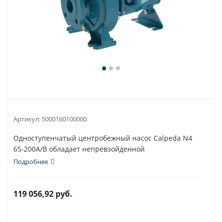
Артикул:
5000160100000
Одноступенчатый центробежный насос Calpeda N4
65-200A/B обладает непревзойденной
универсальностью...
Подробнее
119 056,92
руб.