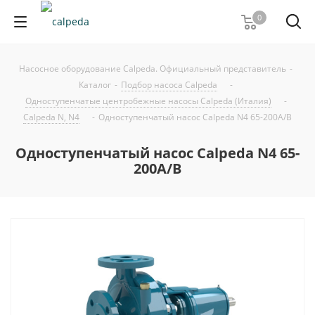
0
Насосное оборудование Calpeda. Официальный представитель
-
Каталог
-
Подбор насоса Calpeda
-
Одноступенчатые центробежные насосы Calpeda (Италия)
-
Calpeda N, N4
-
Одноступенчатый насос Calpeda N4 65-200A/B
Одноступенчатый насос Calpeda N4 65-
200A/B