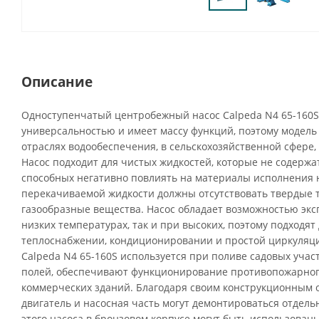
Описание
Одноступенчатый центробежный насос Calpeda N4 65-160S
универсальностью и имеет массу функций, поэтому модель
отраслях водообеспечения, в сельскохозяйственной сфере,
Насос подходит для чистых жидкостей, которые не содержа
способных негативно повлиять на материалы исполнения н
перекачиваемой жидкости должны отсутствовать твердые 
газообразные вещества. Насос обладает возможностью экс
низких температурах, так и при высоких, поэтому подходят
теплоснабжении, кондиционировании и простой циркуляц
Calpeda N4 65-160S используется при поливе садовых учас
полей, обеспечивают функционирование противопожарног
коммерческих зданий. Благодаря своим конструкционным
двигатель и насосная часть могут демонтироваться отдел
этого насоса в бронзовом корпусе могут быть использова