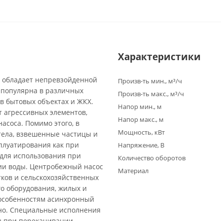
Характеристики
 обладает непревзойденной
Произв-ть мин., м³/ч
 популярна в различных
Произв-ть макс., м³/ч
 в бытовых объектах и ЖКХ.
Напор мин., м
т агрессивных элементов,
Напор макс., м
асоса. Помимо этого, в
Мощность, кВт
тела, взвешенные частицы и
плуатирования как при
Напряжение, В
 для использования при
Количество оборотов
ии воды. Центробежный насос
Материал
тков и сельскохозяйственных
о оборудования, жилых и
 особенностям асинхронный
ьно. Специальные исполнения
ны при перекачивании