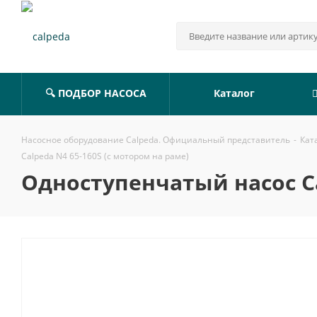
🔍 ПОДБОР НАСОСА
Каталог
Насосное оборудование Calpeda. Официальный представитель
-
Кат
Calpeda N4 65-160S (с мотором на раме)
Одноступенчатый насос Ca