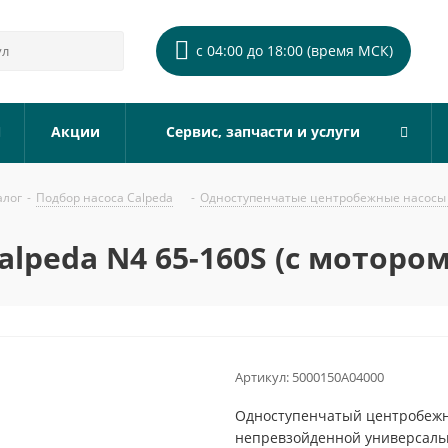
с 04:00 до 18:00 (время МСК)
Акции
Сервис, запчасти и услуги
алог
-
Подбор насоса Calpeda
-
Одноступенчатые центробежные насосы 
lpeda N4 65-160S (с мотором
Артикул:
5000150A04000
Одноступенчатый центробежны
непревзойденной универсальн