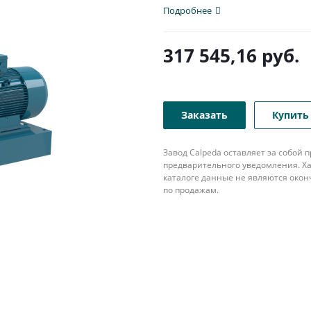
популярна в различных...
Подробнее
317 545,16
руб.
Заказать
Купить 
Завод Calpeda оставляет за собой
предварительного уведомления. Ха
каталоге данные не являются око
по продажам.