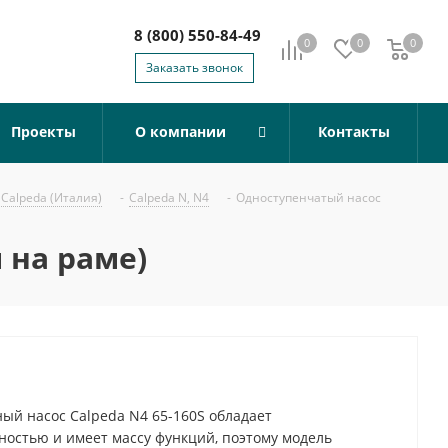
8 (800) 550-84-49
0
0
0
0
Заказать звонок
Проекты
О компании
Контакты
Calpeda (Италия)
-
Calpeda N, N4
-
Одноступенчатый насос
 на раме)
й насос Calpeda N4 65-160S обладает
остью и имеет массу функций, поэтому модель