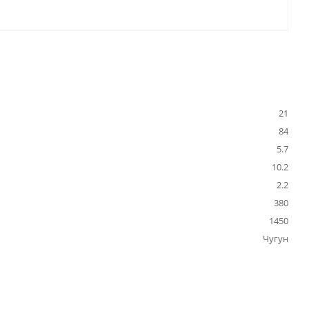
21
84
5.7
10.2
2.2
380
1450
Чугун