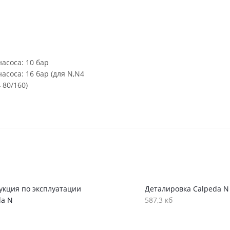
асоса: 10 бар
соса: 16 бар (для N,N4
 80/160)
укция по эксплуатации
Деталировка Calpeda N
da N
587,3 кб