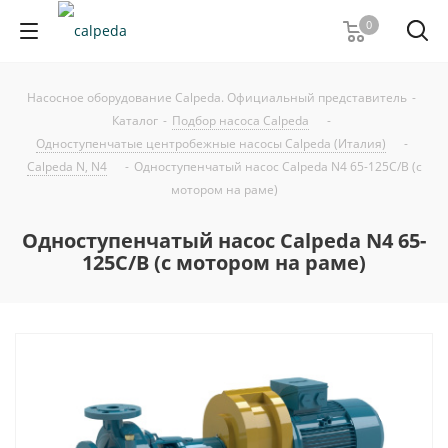
0
Насосное оборудование Calpeda. Официальный представитель
-
Каталог
-
Подбор насоса Calpeda
-
Одноступенчатые центробежные насосы Calpeda (Италия)
-
Calpeda N, N4
-
Одноступенчатый насос Calpeda N4 65-125C/B (с
мотором на раме)
Одноступенчатый насос Calpeda N4 65-
125C/B (с мотором на раме)