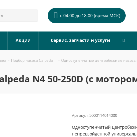
с 04:00 до 18:00 (время МСК)
Акции
Сервис, запчасти и услуги
алог
-
Подбор насоса Calpeda
-
Одноступенчатые центробежные насосы 
lpeda N4 50-250D (с мотором
Артикул:
5000114014000
Одноступенчатый центробежны
непревзойденной универсальн