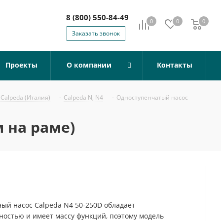
8 (800) 550-84-49
0
0
0
0
Заказать звонок
Проекты
О компании
Контакты
Calpeda (Италия)
-
Calpeda N, N4
-
Одноступенчатый насос
 на раме)
й насос Calpeda N4 50-250D обладает
остью и имеет массу функций, поэтому модель