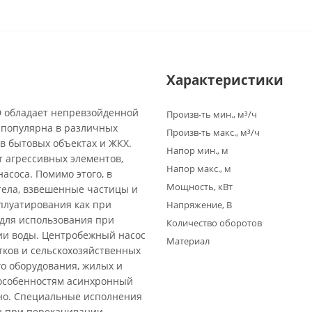
Характеристики
D обладает непревзойденной
Произв-ть мин., м³/ч
 популярна в различных
Произв-ть макс., м³/ч
 в бытовых объектах и ЖКХ.
Напор мин., м
т агрессивных элементов,
Напор макс., м
асоса. Помимо этого, в
Мощность, кВт
тела, взвешенные частицы и
плуатирования как при
Напряжение, В
 для использования при
Количество оборотов
ии воды. Центробежный насос
Материал
тков и сельскохозяйственных
о оборудования, жилых и
 особенностям асинхронный
ьно. Специальные исполнения
ны при перекачивании