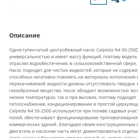
Описание
Одноступенчатый центробежный насос Calpeda N4 50-250
универсальностью и имеет массу функций, поэтому модель
отраслях водообеспечения, в сельскохозяйственной сфере,
Насос подходит для чистых жидкостей, которые не содержа
способных негативно повлиять на материалы исполнения н
перекачиваемой жидкости должны отсутствовать твердые 
газообразные вещества. Насос обладает возможностью экс
низких температурах, так и при высоких, поэтому подходят
теплоснабжении, кондиционировании и простой циркуляц
Calpeda N4 50-250D используется при поливе садовых учас
полей, обеспечивают функционирование противопожарног
коммерческих зданий. Благодаря своим конструкционным
двигатель и насосная часть могут демонтироваться отдел
этого насоса в бронзовом корпусе могут быть использова