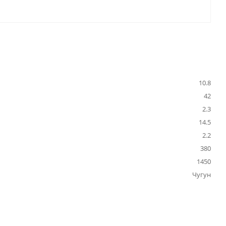
10.8
42
2.3
14.5
2.2
380
1450
Чугун