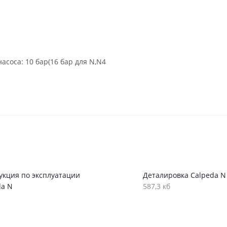
соса: 10 бар(16 бар для N,N4
укция по эксплуатации
Деталировка Calpeda N
da N
587,3 кб