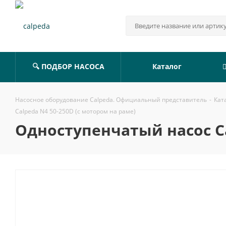
🔍 ПОДБОР НАСОСА
Каталог
Насосное оборудование Calpeda. Официальный представитель
-
Кат
Calpeda N4 50-250D (с мотором на раме)
Одноступенчатый насос Ca