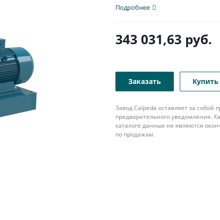
популярна в различных...
Подробнее
343 031,63
руб.
Заказать
Купить 
Завод Calpeda оставляет за собой
предварительного уведомления. Ха
каталоге данные не являются око
по продажам.