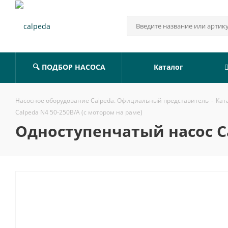
🔍 ПОДБОР НАСОСА
Каталог
Насосное оборудование Calpeda. Официальный представитель
-
Кат
Calpeda N4 50-250B/A (с мотором на раме)
Одноступенчатый насос Ca