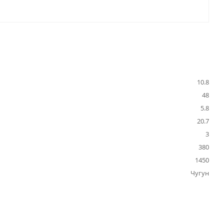
10.8
48
5.8
20.7
3
380
1450
Чугун