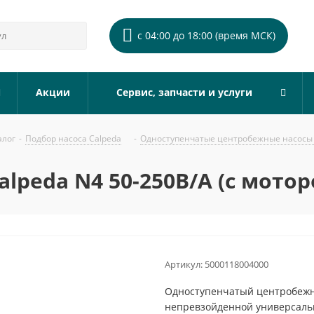
с 04:00 до 18:00 (время МСК)
Акции
Сервис, запчасти и услуги
алог
-
Подбор насоса Calpeda
-
Одноступенчатые центробежные насосы 
lpeda N4 50-250B/A (с мотор
Артикул:
5000118004000
Одноступенчатый центробежны
непревзойденной универсальн