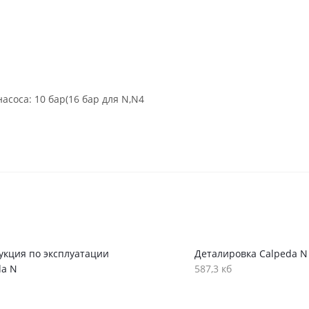
соса: 10 бар(16 бар для N,N4
укция по эксплуатации
Деталировка Calpeda N
da N
587,3 кб