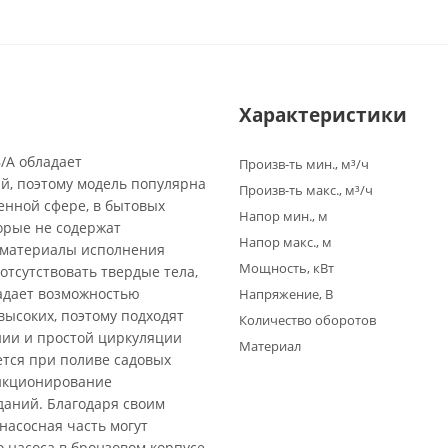
Характеристики
/A обладает
Произв-ть мин., м³/ч
й, поэтому модель популярна
Произв-ть макс., м³/ч
енной сфере, в бытовых
Напор мин., м
торые не содержат
Напор макс., м
а материалы исполнения
Мощность, кВт
отсутствовать твердые тела,
адает возможностью
Напряжение, В
высоких, поэтому подходят
Количество оборотов
нии и простой циркуляции
Материал
ется при поливе садовых
ункционирование
даний. Благодаря своим
насосная часть могут
 насоса в бронзовом корпусе