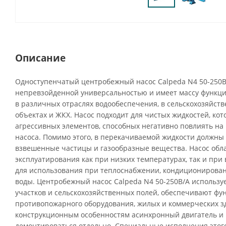
Описание
Одноступенчатый центробежный насос Calpeda N4 50-250B
непревзойденной универсальностью и имеет массу функци
в различных отраслях водообеспечения, в сельскохозяйств
объектах и ЖКХ. Насос подходит для чистых жидкостей, ко
агрессивных элементов, способных негативно повлиять н
насоса. Помимо этого, в перекачиваемой жидкости должны 
взвешенные частицы и газообразные вещества. Насос обл
эксплуатирования как при низких температурах, так и при 
для использования при теплоснабжении, кондиционирова
воды. Центробежный насос Calpeda N4 50-250B/A использу
участков и сельскохозяйственных полей, обеспечивают ф
противопожарного оборудования, жилых и коммерческих з
конструкционным особенностям асинхронный двигатель и 
демонтироваться отдельно. Специальные исполнения этого