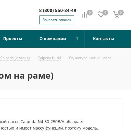
8 (800) 550-84-49
0
0
0
0
Заказать звонок
Проекты
О компании
Контакты
Calpeda (Италия)
-
Calpeda N, N4
-
Одноступенчатый насос
ом на раме)
й насос Calpeda N4 50-250B/A обладает
остью и имеет массу функций, поэтому модель...