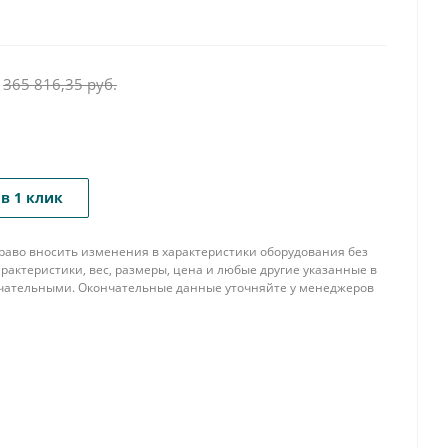
365 816,35
руб.
в 1 клик
 право вносить изменения в характеристики оборудования без
рактеристики, вес, размеры, цена и любые другие указанные в
нчательными. Окончательные данные уточняйте у менеджеров