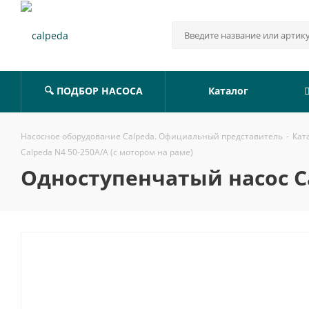
🔍 ПОДБОР НАСОСА
Каталог
Насосное оборудование Calpeda. Официальный представитель
-
Кат
Calpeda N4 50-250A/A (с мотором на раме)
Одноступенчатый насос Ca