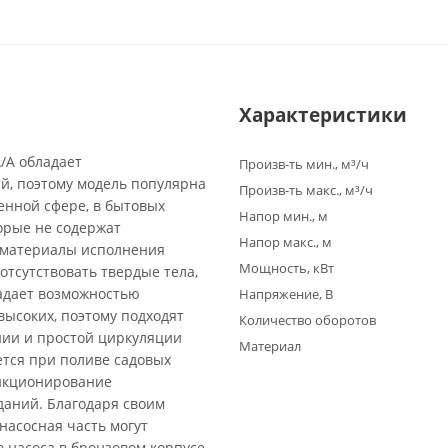
Характеристики
/A обладает
Произв-ть мин., м³/ч
й, поэтому модель популярна
Произв-ть макс., м³/ч
енной сфере, в бытовых
Напор мин., м
торые не содержат
Напор макс., м
а материалы исполнения
Мощность, кВт
отсутствовать твердые тела,
адает возможностью
Напряжение, В
высоких, поэтому подходят
Количество оборотов
нии и простой циркуляции
Материал
ется при поливе садовых
ункционирование
даний. Благодаря своим
насосная часть могут
 насоса в бронзовом корпусе