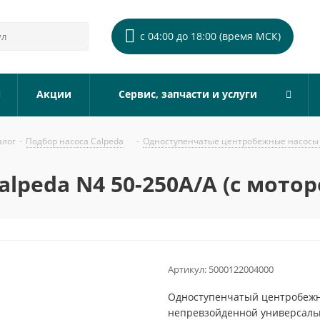
с 04:00 до 18:00 (время МСК)
Акции
Сервис, запчасти и услуги
алог
-
Подбор насоса Calpeda
-
Одноступенчатые центробежные насосы 
lpeda N4 50-250A/A (с мотор
Артикул:
5000122004000
Одноступенчатый центробежны
непревзойденной универсальн