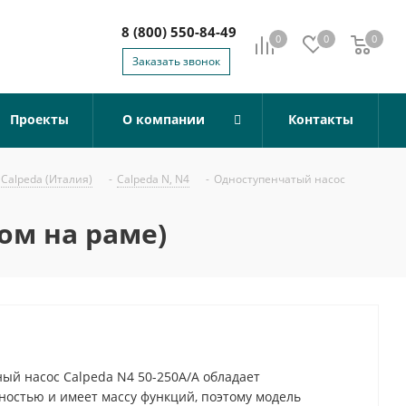
8 (800) 550-84-49
0
0
0
0
Заказать звонок
Проекты
О компании
Контакты
Calpeda (Италия)
-
Calpeda N, N4
-
Одноступенчатый насос
ом на раме)
й насос Calpeda N4 50-250A/A обладает
остью и имеет массу функций, поэтому модель