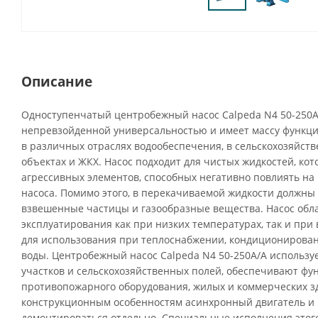
Описание
Одноступенчатый центробежный насос Calpeda N4 50-250A
непревзойденной универсальностью и имеет массу функци
в различных отраслях водообеспечения, в сельскохозяйств
объектах и ЖКХ. Насос подходит для чистых жидкостей, ко
агрессивных элементов, способных негативно повлиять н
насоса. Помимо этого, в перекачиваемой жидкости должны 
взвешенные частицы и газообразные вещества. Насос обл
эксплуатирования как при низких температурах, так и при 
для использования при теплоснабжении, кондиционирова
воды. Центробежный насос Calpeda N4 50-250A/A использу
участков и сельскохозяйственных полей, обеспечивают ф
противопожарного оборудования, жилых и коммерческих з
конструкционным особенностям асинхронный двигатель и 
демонтироваться отдельно. Специальные исполнения этого