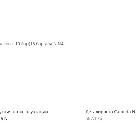
соса: 10 бар(16 бар для N,N4
укция по эксплуатации
Деталировка Calpeda N
da N
587,3 кб