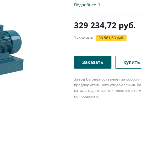
популярна в различных...
Подробнее
329 234,72
руб.
Экономия
36 581,63
руб.
Заказать
Купить 
Завод Calpeda оставляет за собой
предварительного уведомления. Ха
каталоге данные не являются око
по продажам.