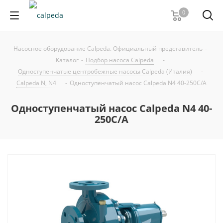
0
Насосное оборудование Calpeda. Официальный представитель
-
Каталог
-
Подбор насоса Calpeda
-
Одноступенчатые центробежные насосы Calpeda (Италия)
-
Calpeda N, N4
-
Одноступенчатый насос Calpeda N4 40-250C/A
Одноступенчатый насос Calpeda N4 40-
250C/A