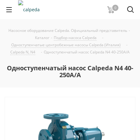
0
Насосное оборудование Calpeda. Официальный представитель
-
Каталог
-
Подбор насоса Calpeda
-
Одноступенчатые центробежные насосы Calpeda (Италия)
-
Calpeda N, N4
-
Одноступенчатый насос Calpeda N4 40-250A/A
Одноступенчатый насос Calpeda N4 40-
250A/A