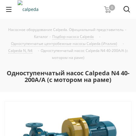
0
Насосное оборудование Calpeda. Официальный представитель
-
Каталог
-
Подбор насоса Calpeda
-
Одноступенчатые центробежные насосы Calpeda (Италия)
-
Calpeda N, N4
-
Одноступенчатый насос Calpeda N4 40-200A/A (с
мотором на раме)
Одноступенчатый насос Calpeda N4 40-
200A/A (с мотором на раме)