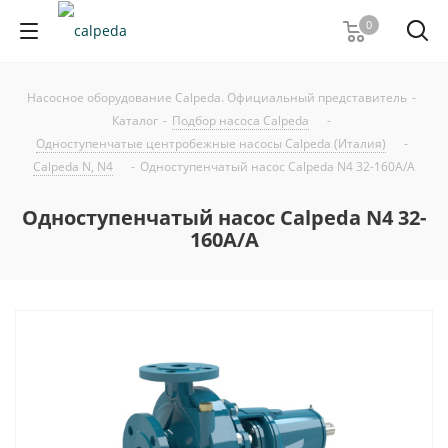
0
Насосное оборудование Calpeda. Официальный представитель
-
Каталог
-
Подбор насоса Calpeda
-
Одноступенчатые центробежные насосы Calpeda (Италия)
-
Calpeda N, N4
-
Одноступенчатый насос Calpeda N4 32-160A/A
Одноступенчатый насос Calpeda N4 32-
160A/A