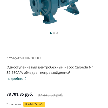
Артикул:
5000022000000
Одноступенчатый центробежный насос Calpeda N4
32-160A/A обладает непревзойденной
универсальностью...
Подробнее
78 701,85
руб.
87 446,50
руб.
Экономия
8 744,65
руб.