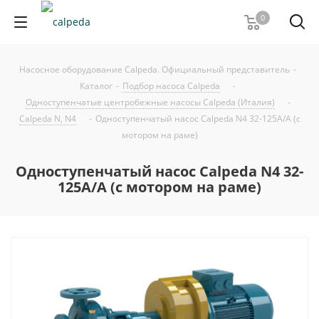
0
Насосное оборудование Calpeda. Официальный представитель
-
Каталог
-
Подбор насоса Calpeda
-
Одноступенчатые центробежные насосы Calpeda (Италия)
-
Calpeda N, N4
-
Одноступенчатый насос Calpeda N4 32-125A/A (с
мотором на раме)
Одноступенчатый насос Calpeda N4 32-
125A/A (с мотором на раме)