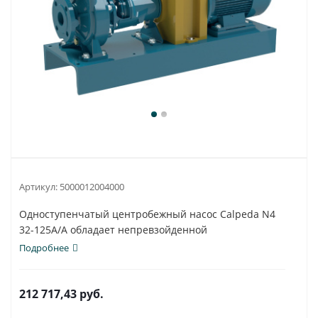
Артикул:
5000012004000
Одноступенчатый центробежный насос Calpeda N4
32-125A/A обладает непревзойденной
универсальностью...
Подробнее
212 717,43
руб.