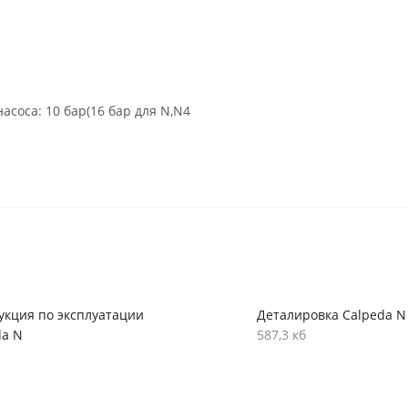
соса: 10 бар(16 бар для N,N4
укция по эксплуатации
Деталировка Calpeda N
da N
587,3 кб