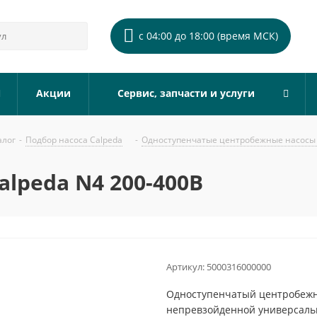
с 04:00 до 18:00 (время МСК)
Акции
Сервис, запчасти и услуги
алог
-
Подбор насоса Calpeda
-
Одноступенчатые центробежные насосы 
lpeda N4 200-400B
Артикул:
5000316000000
Одноступенчатый центробежны
непревзойденной универсальн