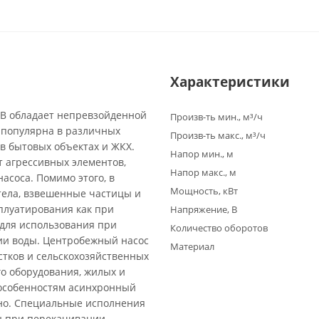
Характеристики
0B обладает непревзойденной
Произв-ть мин., м³/ч
 популярна в различных
Произв-ть макс., м³/ч
 в бытовых объектах и ЖКХ.
Напор мин., м
т агрессивных элементов,
Напор макс., м
асоса. Помимо этого, в
Мощность, кВт
тела, взвешенные частицы и
плуатирования как при
Напряжение, В
 для использования при
Количество оборотов
ии воды. Центробежный насос
Материал
стков и сельскохозяйственных
о оборудования, жилых и
 особенностям асинхронный
ьно. Специальные исполнения
ны при перекачивании