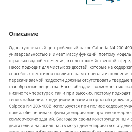
Описание
Одноступенчатый центробежный насос Calpeda N4 200-40
универсальностью и имеет массу функций, поэтому модель
отраслях водообеспечения, в сельскохозяйственной сфере,
Насос подходит для чистых жидкостей, которые не содержа
способных негативно повлиять на материалы исполнения н
перекачиваемой жидкости должны отсутствовать твердые 
газообразные вещества. Насос обладает возможностью экс
низких температурах, так и при высоких, поэтому подходят
теплоснабжении, кондиционировании и простой циркуляц
Calpeda N4 200-400B используется при поливе садовых уча
полей, обеспечивают функционирование противопожарног
коммерческих зданий. Благодаря своим конструкционным
двигатель и насосная часть могут демонтироваться отдел
этого насоса в бронзовом корпусе могут быть использова