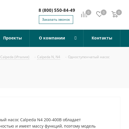
8 (800) 550-84-49
0
0
0
0
Заказать звонок
Проекты
О компании
Контакты
Calpeda (Италия)
-
Calpeda N, N4
-
Одноступенчатый насос
й насос Calpeda N4 200-400B обладает
остью и имеет массу функций, поэтому модель