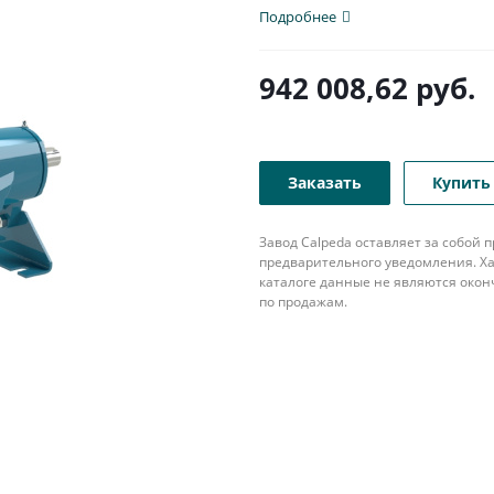
популярна в различных...
Подробнее
942 008,62
руб.
Заказать
Купить 
Завод Calpeda оставляет за собой
предварительного уведомления. Ха
каталоге данные не являются око
по продажам.