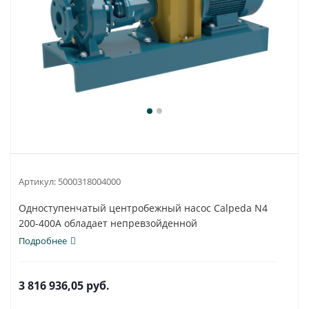
Артикул:
5000318004000
Одноступенчатый центробежный насос Calpeda N4
200-400A обладает непревзойденной
универсальностью и...
Подробнее
3 816 936,05
руб.