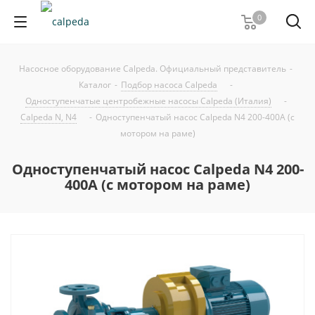
0
Насосное оборудование Calpeda. Официальный представитель
-
Каталог
-
Подбор насоса Calpeda
-
Одноступенчатые центробежные насосы Calpeda (Италия)
-
Calpeda N, N4
-
Одноступенчатый насос Calpeda N4 200-400A (с
мотором на раме)
Одноступенчатый насос Calpeda N4 200-
400A (с мотором на раме)