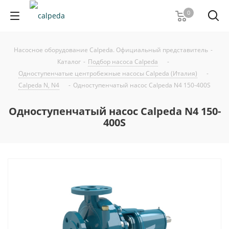
0
Насосное оборудование Calpeda. Официальный представитель
-
Каталог
-
Подбор насоса Calpeda
-
Одноступенчатые центробежные насосы Calpeda (Италия)
-
Calpeda N, N4
-
Одноступенчатый насос Calpeda N4 150-400S
Одноступенчатый насос Calpeda N4 150-
400S