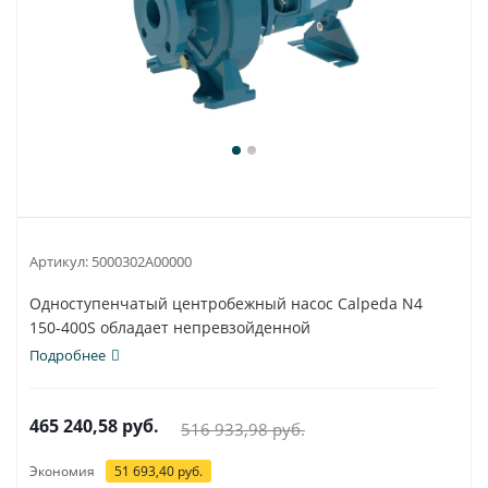
Артикул:
5000302A00000
Одноступенчатый центробежный насос Calpeda N4
150-400S обладает непревзойденной
универсальностью и...
Подробнее
465 240,58
руб.
516 933,98
руб.
Экономия
51 693,40
руб.