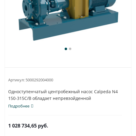
Артикул:
5000292004000
Одноступенчатый центробежный насос Calpeda N4
150-315C/B обладает непревзойденной
универсальностью...
Подробнее
1 028 734,65
руб.