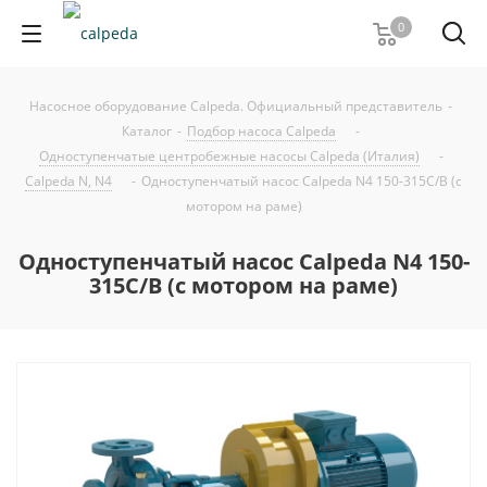
0
Насосное оборудование Calpeda. Официальный представитель
-
Каталог
-
Подбор насоса Calpeda
-
Одноступенчатые центробежные насосы Calpeda (Италия)
-
Calpeda N, N4
-
Одноступенчатый насос Calpeda N4 150-315C/B (с
мотором на раме)
Одноступенчатый насос Calpeda N4 150-
315C/B (с мотором на раме)