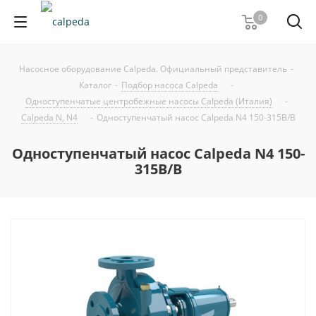
0
Насосное оборудование Calpeda. Официальный представитель
-
Каталог
-
Подбор насоса Calpeda
-
Одноступенчатые центробежные насосы Calpeda (Италия)
-
Calpeda N, N4
-
Одноступенчатый насос Calpeda N4 150-315B/B
Одноступенчатый насос Calpeda N4 150-
315B/B