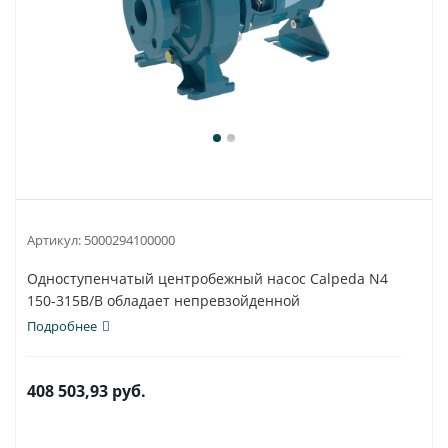
Артикул:
5000294100000
Одноступенчатый центробежный насос Calpeda N4
150-315B/B обладает непревзойденной
универсальностью...
Подробнее
408 503,93
руб.